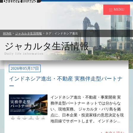
デザートアイランド
MENU
HOME
>
ジャカルタ生活情報
> タグ：インドネシア進出
ジャカルタ生活情報
Daily life information
2026年05月17日
インドネシア進出・不動産 実務伴走型パートナ
ー
インドネシア進出・不動産・事業開発 実
務伴走型パートナー ネットでは分からな
い、現地実務。 ジャカルタ・バリ島を拠
点に、日本企業・投資家様の意思決定を現
地目線でサポートします。 インドネシ...