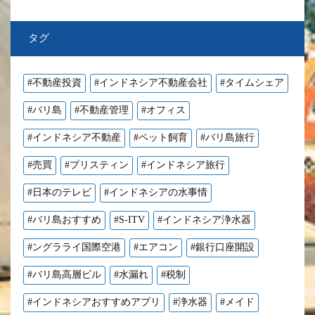
タグ
#不動産投資
#インドネシア不動産会社
#タイムシェア
#バリ島
#不動産管理
#オフィス
#インドネシア不動産
#ペット飼育
#バリ島旅行
#売買
#プリスティン
#インドネシア旅行
#日本のテレビ
#インドネシアの水事情
#バリ島おすすめ
#S-ITV
#インドネシア浄水器
#ングラライ国際空港
#エアコン
#銀行口座開設
#バリ島高層ビル
#水漏れ
#税制
#インドネシアおすすめアプリ
#浄水器
#メイド