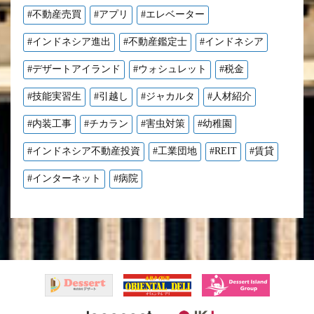
#不動産売買
#アプリ
#エレベーター
#インドネシア進出
#不動産鑑定士
#インドネシア
#デザートアイランド
#ウォシュレット
#税金
#技能実習生
#引越し
#ジャカルタ
#人材紹介
#内装工事
#チカラン
#害虫対策
#幼稚園
#インドネシア不動産投資
#工業団地
#REIT
#賃貸
#インターネット
#病院