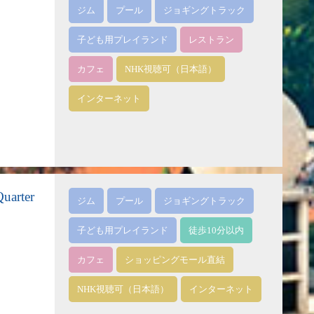
ジム
プール
ジョギングトラック
子ども用プレイランド
レストラン
カフェ
NHK視聴可（日本語）
インターネット
rter
ジム
プール
ジョギングトラック
子ども用プレイランド
徒歩10分以内
カフェ
ショッピングモール直結
NHK視聴可（日本語）
インターネット