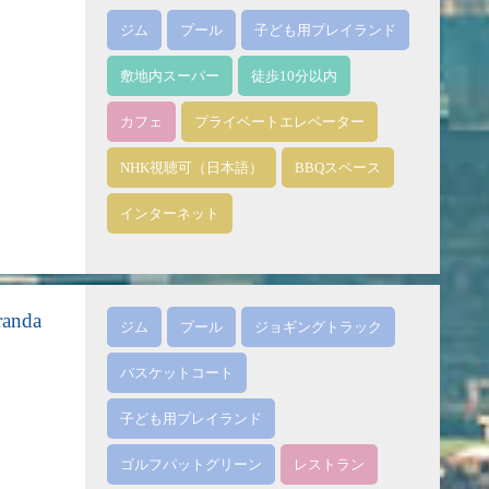
ジム
プール
子ども用プレイランド
敷地内スーパー
徒歩10分以内
カフェ
プライベートエレベーター
NHK視聴可（日本語）
BBQスペース
インターネット
nda
ジム
プール
ジョギングトラック
バスケットコート
子ども用プレイランド
ゴルフパットグリーン
レストラン