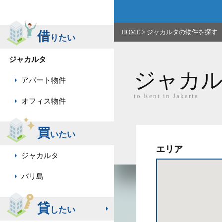
HOME
>
ジャカルタの物件を探す
借
りたい
ジャカルタ
ジャカ
アパート物件
to Rent in Jakarta
オフィス物件
買
いたい
エリア
ジャカルタ
バリ島
貸
したい