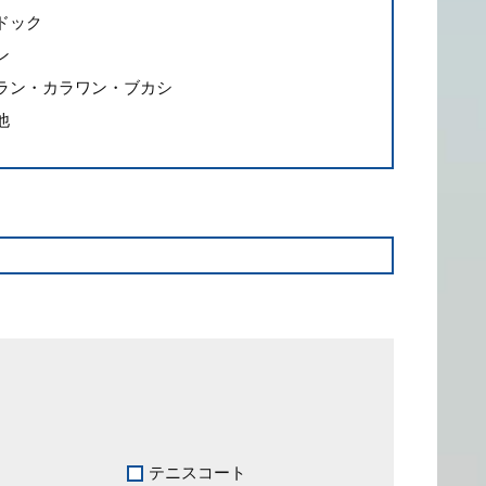
ドック
ン
ラン・カラワン・ブカシ
他
ス
テニスコート