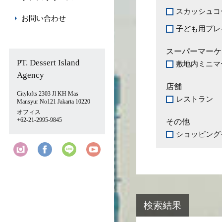
スカッシュコ
お問い合わせ
子ども用プレ
スーパーマーケ
PT. Dessert Island
敷地内ミニマ
Agency
店舗
Citylofts 2303 Jl KH Mas
レストラン
Mansyur No121 Jakarta 10220
オフィス
+62-21-2995-9845
その他
ショッピング
検索結果