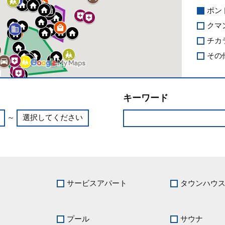
ポン
クマ
チカ
その
キーワード
～
サービスアパート
タウンハウ
プール
サウナ