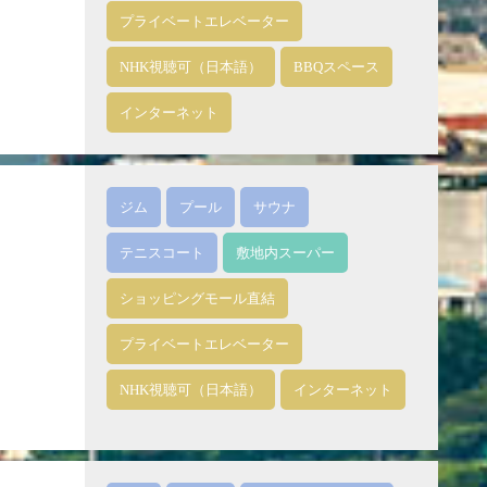
プライベートエレベーター
NHK視聴可（日本語）
BBQスペース
インターネット
ジム
プール
サウナ
テニスコート
敷地内スーパー
ショッピングモール直結
プライベートエレベーター
NHK視聴可（日本語）
インターネット