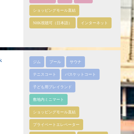
ショッピングモール直結
NHK視聴可（日本語）
インターネット
k
ジム
プール
サウナ
テニスコート
バスケットコート
子ども用プレイランド
敷地内ミニマート
ショッピングモール直結
プライベートエレベーター