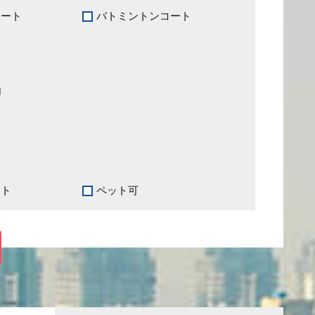
コート
バトミントンコート
内
ット
ペット可