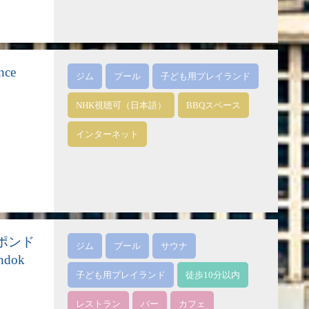
ce
ジム
プール
子ども用プレイランド
NHK視聴可（日本語）
BBQスペース
インターネット
ポンド
ジム
プール
サウナ
ndok
子ども用プレイランド
徒歩10分以内
レストラン
バー
カフェ