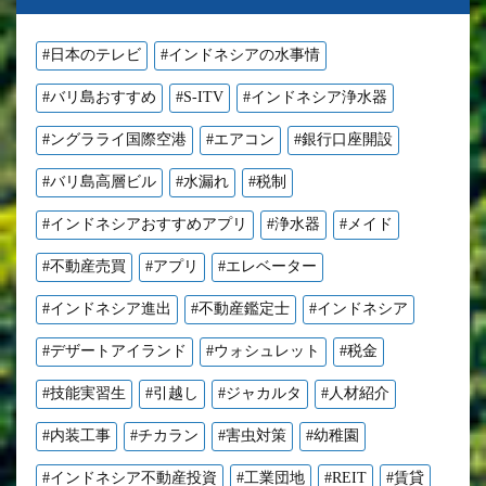
#日本のテレビ
#インドネシアの水事情
#バリ島おすすめ
#S-ITV
#インドネシア浄水器
#ングラライ国際空港
#エアコン
#銀行口座開設
#バリ島高層ビル
#水漏れ
#税制
#インドネシアおすすめアプリ
#浄水器
#メイド
#不動産売買
#アプリ
#エレベーター
#インドネシア進出
#不動産鑑定士
#インドネシア
#デザートアイランド
#ウォシュレット
#税金
#技能実習生
#引越し
#ジャカルタ
#人材紹介
#内装工事
#チカラン
#害虫対策
#幼稚園
#インドネシア不動産投資
#工業団地
#REIT
#賃貸