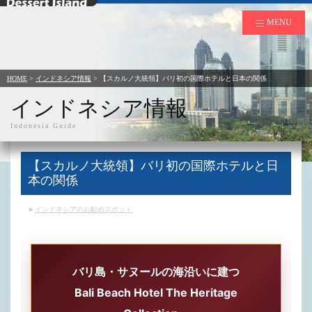
デザートアイランド
MENU
HOME
>
インドネシア情報
>
【スカルノ大統領】バリ初の国際ホテルと日本の関係
インドネシア情報
Indonesia Guide
【スカルノ大統領】バリ初の国際ホテルと日
本の関係
インドネシアのお勧めスポット
バリ島・サヌールの海沿いに建つ
Bali Beach Hotel The Heritage