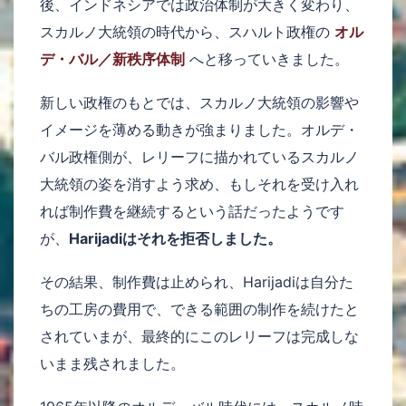
後、インドネシアでは政治体制が大きく変わり、
スカルノ大統領の時代から、スハルト政権の
オル
デ・バル／新秩序体制
へと移っていきました。
新しい政権のもとでは、スカルノ大統領の影響や
イメージを薄める動きが強まりました。オルデ・
バル政権側が、レリーフに描かれているスカルノ
大統領の姿を消すよう求め、もしそれを受け入れ
れば制作費を継続するという話だったようです
が、
Harijadiはそれを拒否しました。
その結果、制作費は止められ、Harijadiは自分た
ちの工房の費用で、できる範囲の制作を続けたと
されていまが、最終的にこのレリーフは完成しな
いまま残されました。