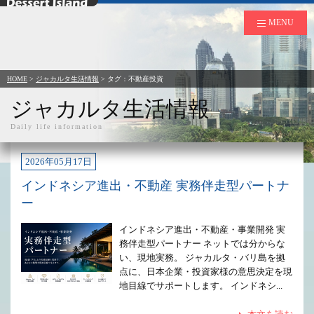
デザートアイランド
MENU
HOME
>
ジャカルタ生活情報
> タグ：不動産投資
ジャカルタ生活情報
Daily life information
2026年05月17日
インドネシア進出・不動産 実務伴走型パートナ
ー
インドネシア進出・不動産・事業開発 実
務伴走型パートナー ネットでは分からな
い、現地実務。 ジャカルタ・バリ島を拠
点に、日本企業・投資家様の意思決定を現
地目線でサポートします。 インドネシ...