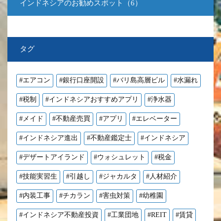
インドネシアのお勧めスポット（6）
タグ
#エアコン
#銀行口座開設
#バリ島高層ビル
#水漏れ
#税制
#インドネシアおすすめアプリ
#浄水器
#メイド
#不動産売買
#アプリ
#エレベーター
#インドネシア進出
#不動産鑑定士
#インドネシア
#デザートアイランド
#ウォシュレット
#税金
#技能実習生
#引越し
#ジャカルタ
#人材紹介
#内装工事
#チカラン
#害虫対策
#幼稚園
#インドネシア不動産投資
#工業団地
#REIT
#賃貸