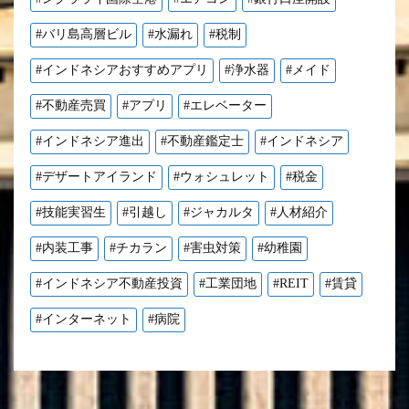
#バリ島高層ビル
#水漏れ
#税制
#インドネシアおすすめアプリ
#浄水器
#メイド
#不動産売買
#アプリ
#エレベーター
#インドネシア進出
#不動産鑑定士
#インドネシア
#デザートアイランド
#ウォシュレット
#税金
#技能実習生
#引越し
#ジャカルタ
#人材紹介
#内装工事
#チカラン
#害虫対策
#幼稚園
#インドネシア不動産投資
#工業団地
#REIT
#賃貸
#インターネット
#病院