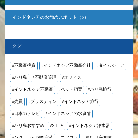
インドネシアのお勧めスポット（6）
タグ
#不動産投資
#インドネシア不動産会社
#タイムシェア
#バリ島
#不動産管理
#オフィス
#インドネシア不動産
#ペット飼育
#バリ島旅行
#売買
#プリスティン
#インドネシア旅行
#日本のテレビ
#インドネシアの水事情
#バリ島おすすめ
#S-ITV
#インドネシア浄水器
#ングラライ国際空港
#エアコン
#銀行口座開設