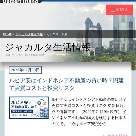
デザートアイランド
MENU
HOME
>
ジャカルタ生活情報
> カテゴリ：投資
ジャカルタ生活情報
Daily life information
2026年07月30日
ルピア安はインドネシア不動産の買い時？円建
て実質コストと投資リスク
ルピア安はインドネシア不動産の買い時？
円建て実質コストと投資リスク 更新日時
点の情報です。（2026年7月19日現在） イ
ンドネシア不動産の購入を検討する日本人
の間で、「今はルピア安だから...