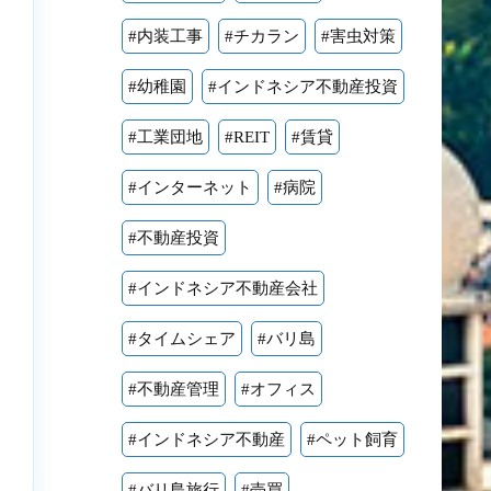
#内装工事
#チカラン
#害虫対策
#幼稚園
#インドネシア不動産投資
#工業団地
#REIT
#賃貸
#インターネット
#病院
#不動産投資
#インドネシア不動産会社
#タイムシェア
#バリ島
#不動産管理
#オフィス
#インドネシア不動産
#ペット飼育
#バリ島旅行
#売買