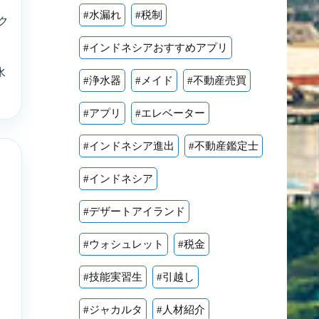
#水漏れ
#税制
ク
#インドネシアおすすめアプリ
水
#浄水器
#メイド
#不動産売買
#アプリ
#エレベーター
#インドネシア進出
#不動産鑑定士
#インドネシア
#デザートアイランド
#ウォシュレット
#税金
#技能実習生
#引越し
#ジャカルタ
#人材紹介