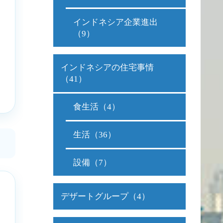
インドネシア企業進出
（9）
インドネシアの住宅事情
（41）
食生活（4）
生活（36）
設備（7）
デザートグループ（4）