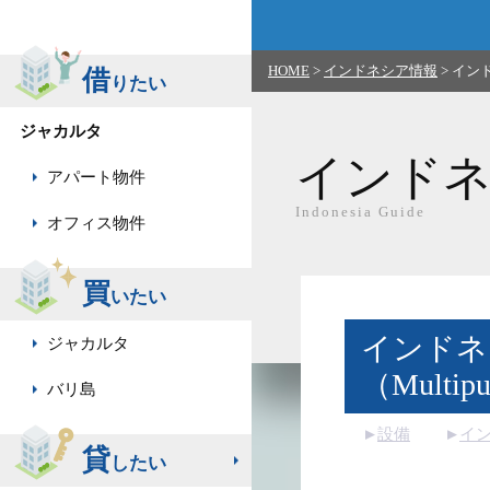
HOME
>
インドネシア情報
>
インド
借
りたい
ジャカルタ
インド
アパート物件
Indonesia Guide
オフィス物件
買
いたい
インドネ
ジャカルタ
（Mult
バリ島
設備
イ
貸
したい