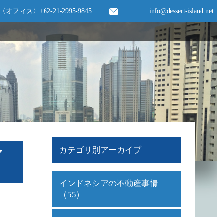
〈オフィス〉
+62-21-2995-9845
info@dessert-island.net
カテゴリ別アーカイブ
ア
インドネシアの不動産事情
（55）