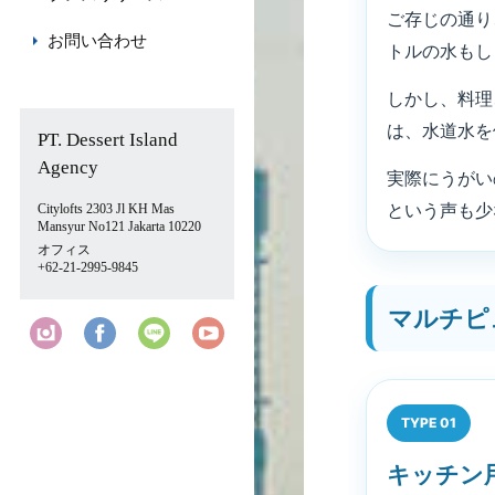
ご存じの通り
お問い合わせ
トルの水もし
しかし、料理
は、水道水を
PT. Dessert Island
Agency
実際にうがい
という声も少
Citylofts 2303 Jl KH Mas
Mansyur No121 Jakarta 10220
オフィス
+62-21-2995-9845
マルチピ
TYPE 01
キッチン用浄