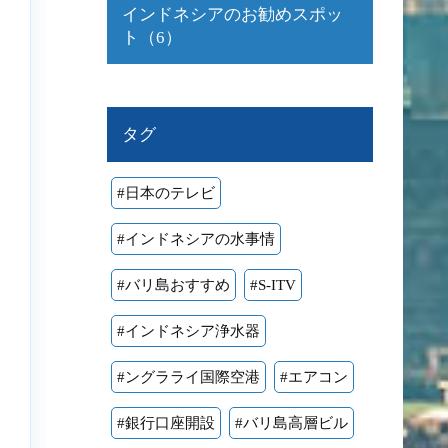
インドネシアのお勧めスポッ
ト（6）
タグ
#日本のテレビ
#インドネシアの水事情
#バリ島おすすめ
#S-ITV
#インドネシア浄水器
#ングラライ国際空港
#エアコン
#銀行口座開設
#バリ島高層ビル