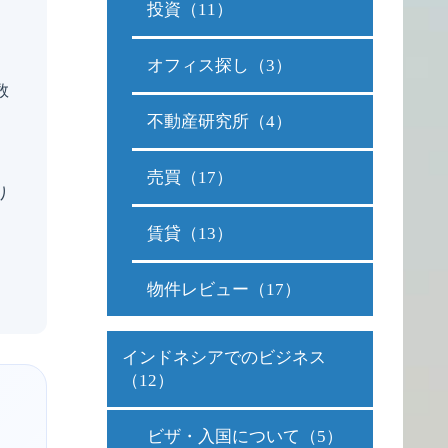
投資（11）
オフィス探し（3）
数
不動産研究所（4）
売買（17）
り
賃貸（13）
物件レビュー（17）
インドネシアでのビジネス
（12）
ビザ・入国について（5）