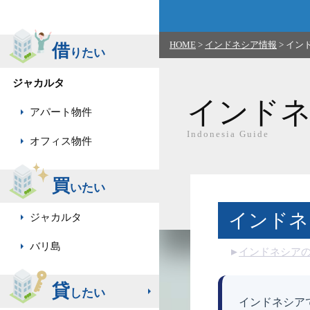
HOME
>
インドネシア情報
>
イン
借
りたい
ジャカルタ
インド
アパート物件
Indonesia Guide
オフィス物件
買
いたい
インドネ
ジャカルタ
バリ島
インドネシア
貸
したい
インドネシア