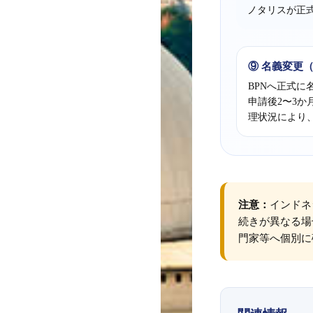
ノタリスが正
⑨ 名義変更（
BPNへ正式に
申請後2〜3
理状況により
注意：
インドネ
続きが異なる場
門家等へ個別に