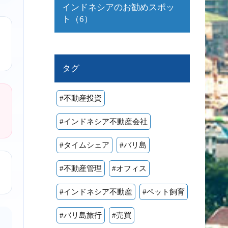
インドネシアのお勧めスポッ
ト（6）
タグ
#不動産投資
#インドネシア不動産会社
#タイムシェア
#バリ島
#不動産管理
#オフィス
#インドネシア不動産
#ペット飼育
#バリ島旅行
#売買