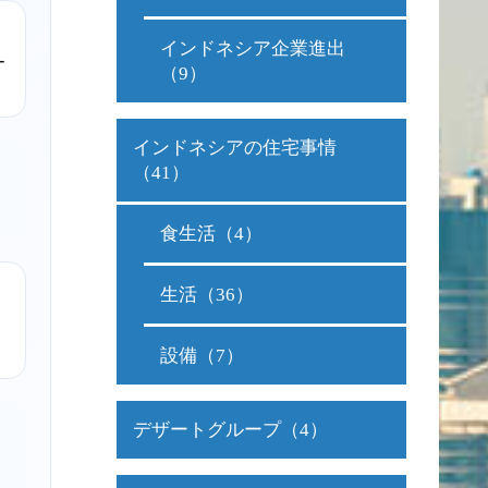
インドネシア企業進出
ー
（9）
インドネシアの住宅事情
（41）
。
食生活（4）
生活（36）
設備（7）
デザートグループ（4）