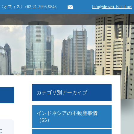
〈オフィス〉
+62-21-2995-9845
info@dessert-island.net
カテゴリ別アーカイブ
インドネシアの不動産事情
（55）
に