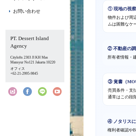
① 現地の視
お問い合わせ
物件および周
ムは困難なケ
PT. Dessert Island
Agency
② 不動産の
所有者情報・
Citylofts 2303 Jl KH Mas
Mansyur No121 Jakarta 10220
オフィス
+62-21-2995-9845
③ 覚書（M
売買条件・支
通常はこの段
④ ノタリス
権利者確認や