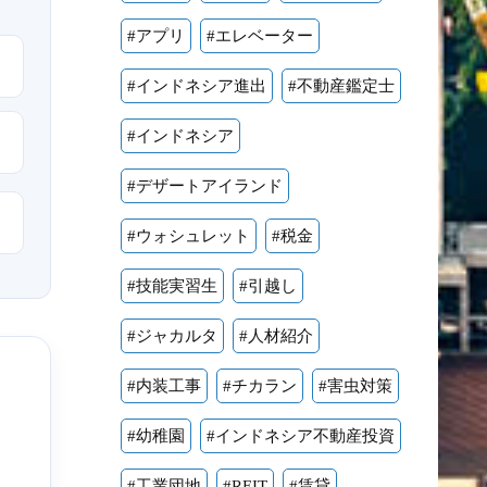
#アプリ
#エレベーター
#インドネシア進出
#不動産鑑定士
#インドネシア
#デザートアイランド
#ウォシュレット
#税金
#技能実習生
#引越し
#ジャカルタ
#人材紹介
#内装工事
#チカラン
#害虫対策
#幼稚園
#インドネシア不動産投資
#工業団地
#REIT
#賃貸