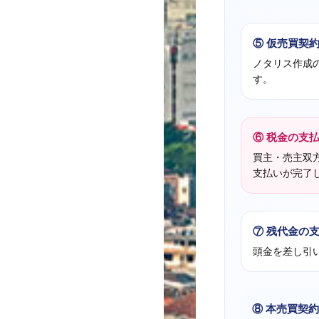
⑤ 仮売買契約
ノタリス作成の
す。
⑥ 税金の支
買主・売主双
支払いが完了
⑦ 残代金の
頭金を差し引
⑧ 本売買契約