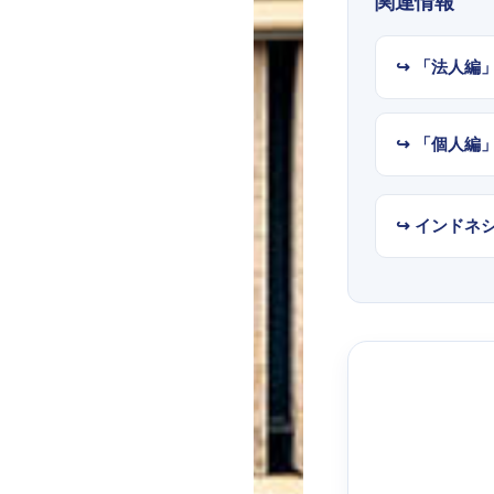
関連情報
↪︎ 「法人
↪︎ 「個人
↪︎ インド