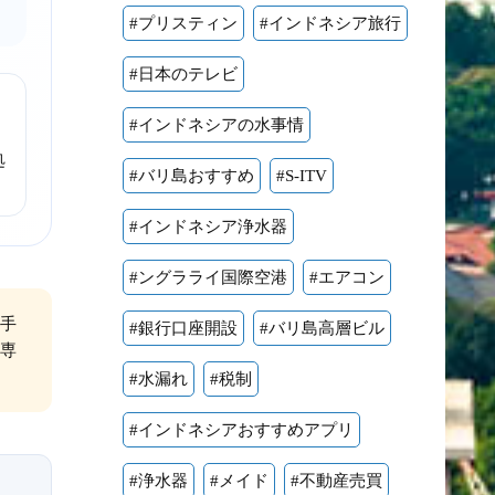
#プリスティン
#インドネシア旅行
#日本のテレビ
#インドネシアの水事情
処
#バリ島おすすめ
#S-ITV
#インドネシア浄水器
#ングラライ国際空港
#エアコン
手
#銀行口座開設
#バリ島高層ビル
専
#水漏れ
#税制
#インドネシアおすすめアプリ
#浄水器
#メイド
#不動産売買