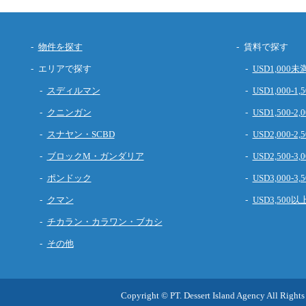
物件を探す
賃料で探す
エリアで探す
USD1,000未
スディルマン
USD1,000-1,5
クニンガン
USD1,500-2,0
スナヤン・SCBD
USD2,000-2,5
ブロックM・ガンダリア
USD2,500-3,0
ポンドック
USD3,000-3,5
クマン
USD3,500以
チカラン・カラワン・ブカシ
その他
Copyright © PT. Dessert Island Agency All Rights