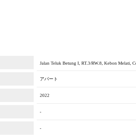
Jalan Teluk Betung I, RT.3/RW.8, Kebon Melati, Ce
アパート
2022
-
-