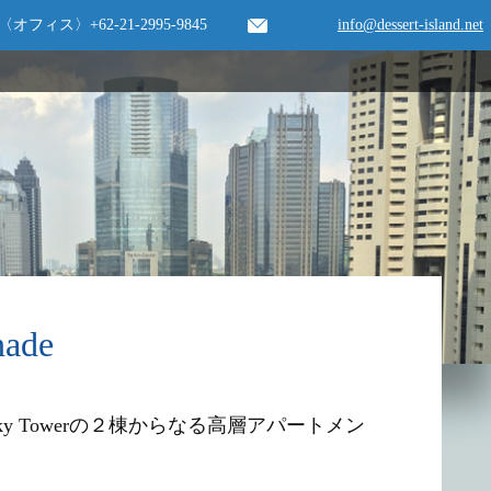
〈オフィス〉
+62-21-2995-9845
info@dessert-island.net
ade
ky Towerの２棟からなる高層アパートメン