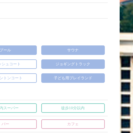
プール
サウナ
ッシュコート
ジョギングトラック
ントンコート
子ども用プレイランド
内スーパー
徒歩10分以内
バー
カフェ