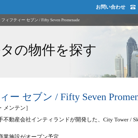
お問い合わせ
>
フィフティー セブン / Fifty Seven Promenade
ルタの物件を探す
セブン / Fifty Seven Promen
・メンテン］
動産会社インティランドが開発した、City Tower / S
商業施設がオープン予定。