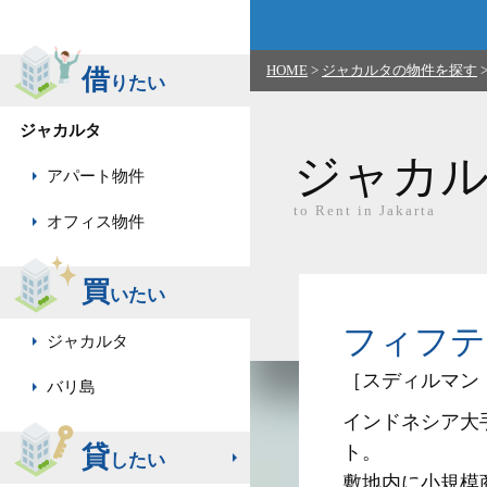
HOME
>
ジャカルタの物件を探す
借
りたい
ジャカルタ
ジャカ
アパート物件
to Rent in Jakarta
オフィス物件
買
いたい
フィフティー 
ジャカルタ
［スディルマン
バリ島
インドネシア大手不
貸
ト。
したい
敷地内に小規模