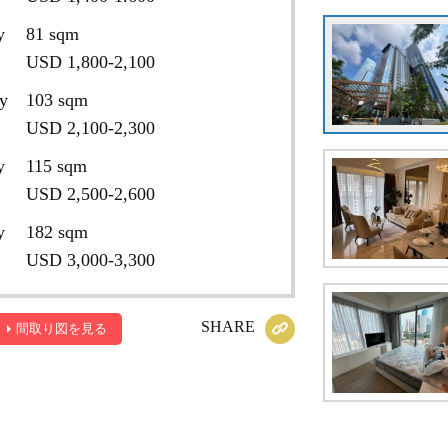
y
81 sqm
USD 1,800-2,100
y
103 sqm
USD 2,100-2,300
y
115 sqm
USD 2,500-2,600
y
182 sqm
USD 3,000-3,300
SHARE
間取り図を見る