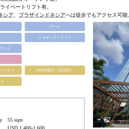
は、プライベートリフト有。
ネシア
、
プラザインドネシア
へは徒歩でもアクセス可能
プール
ジョギングトラック
ランド
ン
ベーター
NHK視聴可（日本語）
ット
y
55 sqm
USD 1,400-1.600