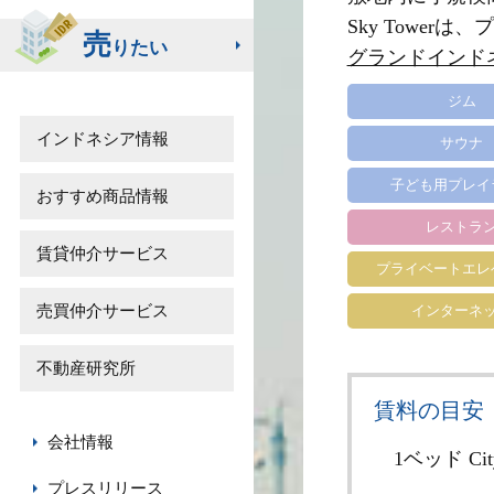
Sky Tower
売
りたい
グランドインド
ジム
インドネシア情報
サウナ
子ども用プレイ
おすすめ商品情報
レストラ
賃貸仲介サービス
プライベートエレ
売買仲介サービス
インターネ
不動産研究所
賃料の目安
会社情報
1ベッド Cit
プレスリリース