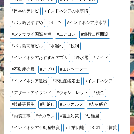
#日本のテレビ
#インドネシアの水事情
#バリ島おすすめ
#S-ITV
#インドネシア浄水器
#ングラライ国際空港
#エアコン
#銀行口座開設
#バリ島高層ビル
#水漏れ
#税制
#インドネシアおすすめアプリ
#浄水器
#メイド
#不動産売買
#アプリ
#エレベーター
#インドネシア進出
#不動産鑑定士
#インドネシア
#デザートアイランド
#ウォシュレット
#税金
#技能実習生
#引越し
#ジャカルタ
#人材紹介
#内装工事
#チカラン
#害虫対策
#幼稚園
#インドネシア不動産投資
#工業団地
#REIT
#賃貸