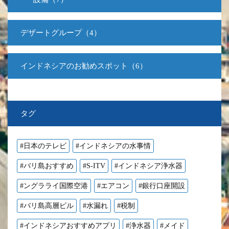
デザートグループ（4）
インドネシアのお勧めスポット（6）
タグ
#日本のテレビ
#インドネシアの水事情
#バリ島おすすめ
#S-ITV
#インドネシア浄水器
#ングラライ国際空港
#エアコン
#銀行口座開設
#バリ島高層ビル
#水漏れ
#税制
#インドネシアおすすめアプリ
#浄水器
#メイド