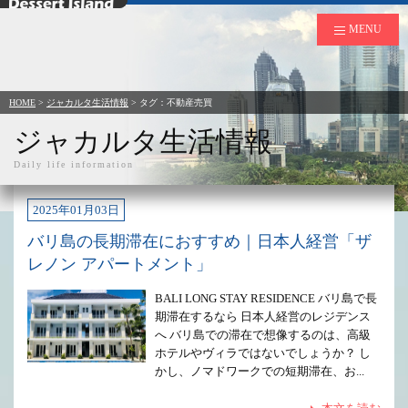
デザートアイランド
MENU
HOME
>
ジャカルタ生活情報
> タグ：不動産売買
ジャカルタ生活情報
Daily life information
2025年01月03日
バリ島の長期滞在におすすめ｜日本人経営「ザ
レノン アパートメント」
BALI LONG STAY RESIDENCE バリ島で長
期滞在するなら 日本人経営のレジデンス
へ バリ島での滞在で想像するのは、高級
ホテルやヴィラではないでしょうか？ し
かし、ノマドワークでの短期滞在、お...