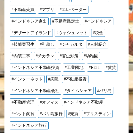
#不動産売買
#アプリ
#エレベーター
#インドネシア進出
#不動産鑑定士
#インドネシア
#デザートアイランド
#ウォシュレット
#税金
#技能実習生
#引越し
#ジャカルタ
#人材紹介
#内装工事
#チカラン
#害虫対策
#幼稚園
#インドネシア不動産投資
#工業団地
#REIT
#賃貸
#インターネット
#病院
#不動産投資
#インドネシア不動産会社
#タイムシェア
#バリ島
#不動産管理
#オフィス
#インドネシア不動産
#ペット飼育
#バリ島旅行
#売買
#プリスティン
#インドネシア旅行