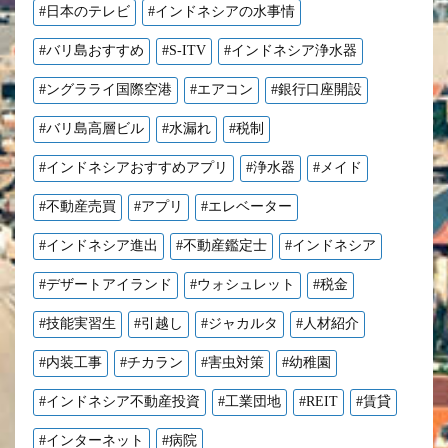
#日本のテレビ
#インドネシアの水事情
#バリ島おすすめ
#S-ITV
#インドネシア浄水器
#ングラライ国際空港
#エアコン
#銀行口座開設
#バリ島高層ビル
#水漏れ
#税制
#インドネシアおすすめアプリ
#浄水器
#メイド
#不動産売買
#アプリ
#エレベーター
#インドネシア進出
#不動産鑑定士
#インドネシア
#デザートアイランド
#ウォシュレット
#税金
#技能実習生
#引越し
#ジャカルタ
#人材紹介
#内装工事
#チカラン
#害虫対策
#幼稚園
#インドネシア不動産投資
#工業団地
#REIT
#賃貸
#インターネット
#病院