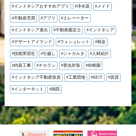
#インドネシアおすすめアプリ
#浄水器
#メイド
#不動産売買
#アプリ
#エレベーター
#インドネシア進出
#不動産鑑定士
#インドネシア
#デザートアイランド
#ウォシュレット
#税金
#技能実習生
#引越し
#ジャカルタ
#人材紹介
#内装工事
#チカラン
#害虫対策
#幼稚園
#インドネシア不動産投資
#工業団地
#REIT
#賃貸
#インターネット
#病院