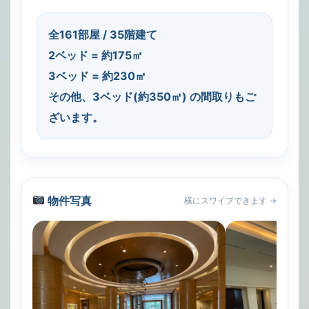
全161部屋 / 35階建て
2ベッド = 約175㎡
3ベッド = 約230㎡
その他、3ベッド(約350㎡) の間取りもご
ざいます。
物件写真
横にスワイプできます →