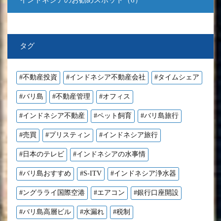
インドネシアのお勧めスポット（6）
タグ
#不動産投資
#インドネシア不動産会社
#タイムシェア
#バリ島
#不動産管理
#オフィス
#インドネシア不動産
#ペット飼育
#バリ島旅行
#売買
#プリスティン
#インドネシア旅行
#日本のテレビ
#インドネシアの水事情
#バリ島おすすめ
#S-ITV
#インドネシア浄水器
#ングラライ国際空港
#エアコン
#銀行口座開設
#バリ島高層ビル
#水漏れ
#税制