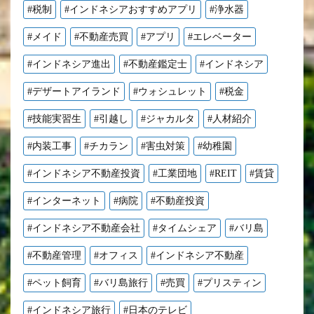
#税制
#インドネシアおすすめアプリ
#浄水器
#メイド
#不動産売買
#アプリ
#エレベーター
#インドネシア進出
#不動産鑑定士
#インドネシア
#デザートアイランド
#ウォシュレット
#税金
#技能実習生
#引越し
#ジャカルタ
#人材紹介
#内装工事
#チカラン
#害虫対策
#幼稚園
#インドネシア不動産投資
#工業団地
#REIT
#賃貸
#インターネット
#病院
#不動産投資
#インドネシア不動産会社
#タイムシェア
#バリ島
#不動産管理
#オフィス
#インドネシア不動産
#ペット飼育
#バリ島旅行
#売買
#プリスティン
#インドネシア旅行
#日本のテレビ