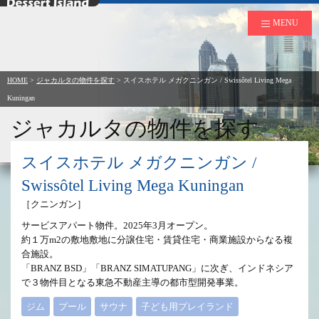
デザートアイランド
MENU
HOME
>
ジャカルタの物件を探す
>
スイスホテル メガクニンガン / Swissôtel Living Mega
Kuningan
ジャカルタの物件を探す
to Rent in Jakarta
スイスホテル メガクニンガン /
Swissôtel Living Mega Kuningan
［クニンガン］
サービスアパート物件。2025年3月オープン。
約１万m2の敷地敷地に分譲住宅・賃貸住宅・商業施設からなる複
合施設。
「BRANZ BSD」「BRANZ SIMATUPANG」に次ぎ、インドネシア
で３物件目となる東急不動産主導の都市型開発事業。
ジム
プール
サウナ
子ども用プレイランド