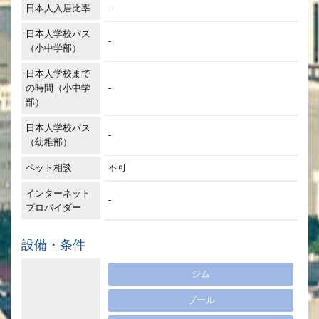
日本人入居比率
-
日本人学校バス
-
（小中学部）
日本人学校まで
の時間（小中学
-
部）
日本人学校バス
-
（幼稚部）
ペット相談
不可
インターネット
-
プロバイダー
設備・条件
ジム
プール