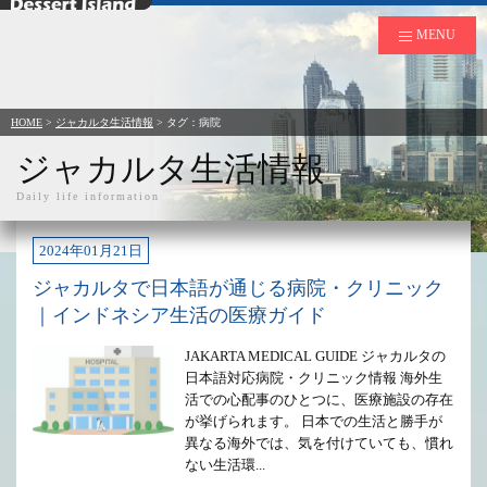
デザートアイランド
MENU
HOME
>
ジャカルタ生活情報
> タグ：病院
ジャカルタ生活情報
Daily life information
2024年01月21日
ジャカルタで日本語が通じる病院・クリニック
｜インドネシア生活の医療ガイド
JAKARTA MEDICAL GUIDE ジャカルタの
日本語対応病院・クリニック情報 海外生
活での心配事のひとつに、医療施設の存在
が挙げられます。 日本での生活と勝手が
異なる海外では、気を付けていても、慣れ
ない生活環...