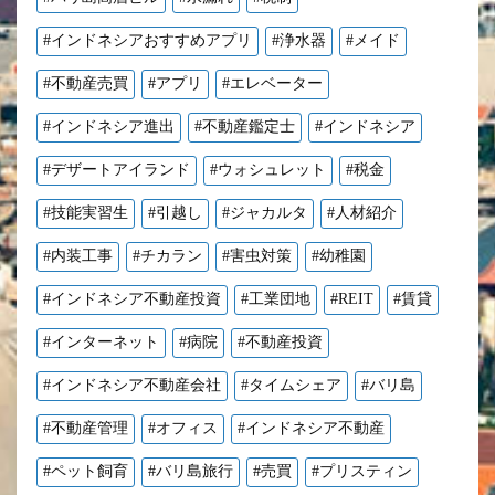
#インドネシアおすすめアプリ
#浄水器
#メイド
#不動産売買
#アプリ
#エレベーター
#インドネシア進出
#不動産鑑定士
#インドネシア
#デザートアイランド
#ウォシュレット
#税金
#技能実習生
#引越し
#ジャカルタ
#人材紹介
#内装工事
#チカラン
#害虫対策
#幼稚園
#インドネシア不動産投資
#工業団地
#REIT
#賃貸
#インターネット
#病院
#不動産投資
#インドネシア不動産会社
#タイムシェア
#バリ島
#不動産管理
#オフィス
#インドネシア不動産
#ペット飼育
#バリ島旅行
#売買
#プリスティン