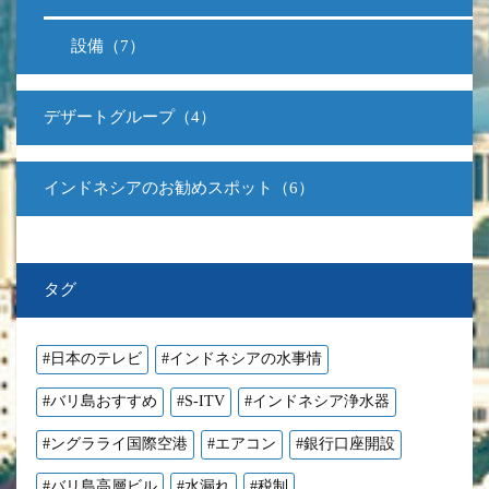
設備（7）
デザートグループ（4）
インドネシアのお勧めスポット（6）
タグ
#日本のテレビ
#インドネシアの水事情
#バリ島おすすめ
#S-ITV
#インドネシア浄水器
#ングラライ国際空港
#エアコン
#銀行口座開設
#バリ島高層ビル
#水漏れ
#税制