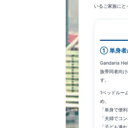
いるご家族にと
① 単身
Gandari
族帯同者向け
す。
1ベッドルー
め、
「単身で便利
「夫婦でコン
「子ども連れ