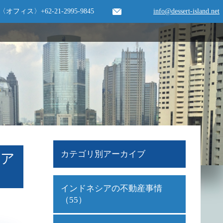
〈オフィス〉
+62-21-2995-9845
info@dessert-island.net
カテゴリ別アーカイブ
リア
インドネシアの不動産事情
（55）