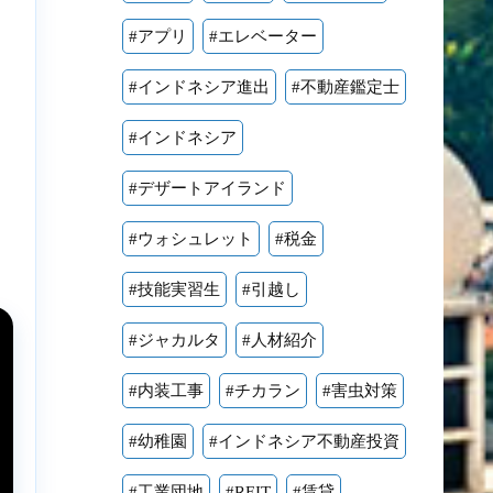
#アプリ
#エレベーター
#インドネシア進出
#不動産鑑定士
#インドネシア
#デザートアイランド
#ウォシュレット
#税金
#技能実習生
#引越し
#ジャカルタ
#人材紹介
#内装工事
#チカラン
#害虫対策
#幼稚園
#インドネシア不動産投資
#工業団地
#REIT
#賃貸