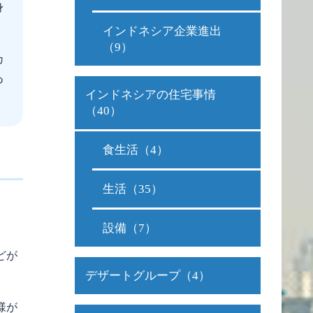
身
インドネシア企業進出
（9）
カ
つ
インドネシアの住宅事情
（40）
食生活（4）
生活（35）
設備（7）
どが
デザートグループ（4）
様が