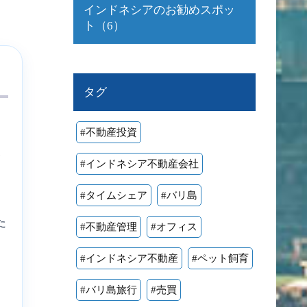
インドネシアのお勧めスポッ
ト（6）
タグ
#不動産投資
家
#インドネシア不動産会社
#タイムシェア
#バリ島
た
#不動産管理
#オフィス
#インドネシア不動産
#ペット飼育
#バリ島旅行
#売買