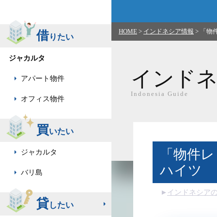
HOME
>
インドネシア情報
>
「物件レ
借
りたい
ジャカルタ
インド
アパート物件
Indonesia Guide
オフィス物件
買
いたい
「物件レビュ
ジャカルタ
ハイツ
バリ島
インドネシア
貸
したい