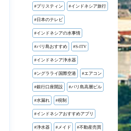
#プリスティン
#インドネシア旅行
#日本のテレビ
#インドネシアの水事情
#バリ島おすすめ
#S-ITV
#インドネシア浄水器
#ングラライ国際空港
#エアコン
点
#銀行口座開設
#バリ島高層ビル
#水漏れ
#税制
#インドネシアおすすめアプリ
#浄水器
#メイド
#不動産売買