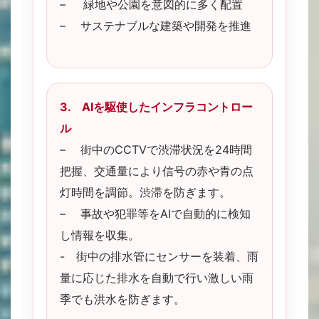
– 緑地や公園を意図的に多く配置
– サステナブルな建築や開発を推進
3. AIを駆使したインフラコントロー
ル
– 街中のCCTVで渋滞状況を24時間
把握、交通量により信号の赤や青の点
灯時間を調節。渋滞を防ぎます。
– 事故や犯罪等をAIで自動的に検知
し情報を収集。
- 街中の排水管にセンサーを装着、雨
量に応じた排水を自動で行い激しい雨
季でも洪水を防ぎます。