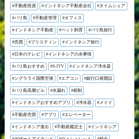
#不動産投資
#インドネシア不動産会社
#タイムシェア
#バリ島
#不動産管理
#オフィス
#インドネシア不動産
#ペット飼育
#バリ島旅行
#売買
#プリスティン
#インドネシア旅行
#日本のテレビ
#インドネシアの水事情
#バリ島おすすめ
#S-ITV
#インドネシア浄水器
#ングラライ国際空港
#エアコン
#銀行口座開設
#バリ島高層ビル
#水漏れ
#税制
#インドネシアおすすめアプリ
#浄水器
#メイド
#不動産売買
#アプリ
#エレベーター
#インドネシア進出
#不動産鑑定士
#インドネシア
#デザートアイランド
#ウォシュレット
#税金