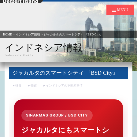
デザートアイランド
MENU
HOME
>
インドネシア情報
>
ジャカルタのスマートシティ 『BSD City』
インドネシア情報
Indonesia Guide
ジャカルタのスマートシティ 『BSD City』
投資
売買
インドネシアの不動産事情
SINARMAS GROUP / BSD CITY
ジャカルタにもスマートシ