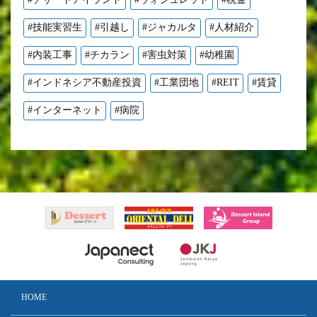
#技能実習生
#引越し
#ジャカルタ
#人材紹介
#内装工事
#チカラン
#害虫対策
#幼稚園
#インドネシア不動産投資
#工業団地
#REIT
#賃貸
#インターネット
#病院
HOME