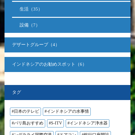
生活（35）
設備（7）
デザートグループ（4）
インドネシアのお勧めスポット（6）
タグ
#日本のテレビ
#インドネシアの水事情
#バリ島おすすめ
#S-ITV
#インドネシア浄水器
#ングラライ国際空港
#エアコン
#銀行口座開設