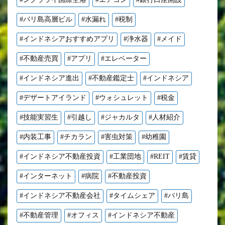
#バリ島高層ビル
#水漏れ
#税制
#インドネシアおすすめアプリ
#浄水器
#メイド
#不動産売買
#アプリ
#エレベーター
#インドネシア進出
#不動産鑑定士
#インドネシア
#デザートアイランド
#ウォシュレット
#税金
#技能実習生
#引越し
#ジャカルタ
#人材紹介
#内装工事
#チカラン
#害虫対策
#幼稚園
#インドネシア不動産投資
#工業団地
#REIT
#賃貸
#インターネット
#病院
#不動産投資
#インドネシア不動産会社
#タイムシェア
#バリ島
#不動産管理
#オフィス
#インドネシア不動産