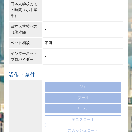
日本人学校まで
の時間（小中学
-
部）
日本人学校バス
-
（幼稚部）
ペット相談
不可
インターネット
-
プロバイダー
設備・条件
ジム
プール
サウナ
テニスコート
スカッシュコート