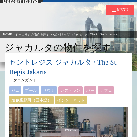
デザートアイランド
MENU
HOME
>
ジャカルタの物件を探す
>
セントレジス ジャカルタ / The St. Regis Jakarta
ジャカルタの物件を探す
to Rent in Jakarta
セントレジス ジャカルタ / The St.
Regis Jakarta
［クニンガン］
ジム
プール
サウナ
レストラン
バー
カフェ
NHK視聴可（日本語）
インターネット