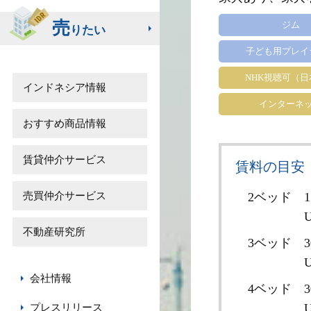
売
ジム
りたい
子ども用プレイ
NHK視聴可（
インドネシア情報
インターネ
おすすめ商品情報
賃貸仲介サービス
賃料の目安
売買仲介サービス
2ベッド
1
U
不動産研究所
3ベッド
3
U
会社情報
4ベッド
3
U
プレスリリース