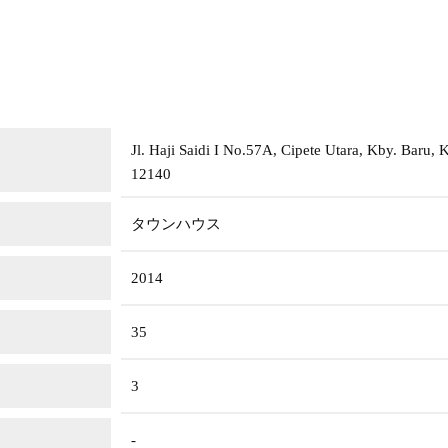
Jl. Haji Saidi I No.57A, Cipete Utara, Kby. Baru, 
12140
タウンハウス
2014
35
3
-