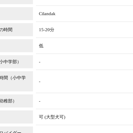
Cilandak
の時間
15-20分
低
小中学部）
-
時間（小中学
-
幼稚部）
-
可 (大型犬可)
-
ロバイダー