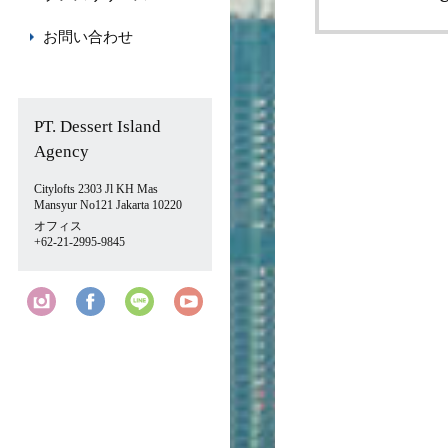
お問い合わせ
PT. Dessert Island
Agency
Citylofts 2303 Jl KH Mas
Mansyur No121 Jakarta 10220
オフィス
+62-21-2995-9845