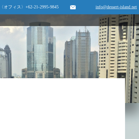
〈オフィス〉
+62-21-2995-9845
info@dessert-island.net