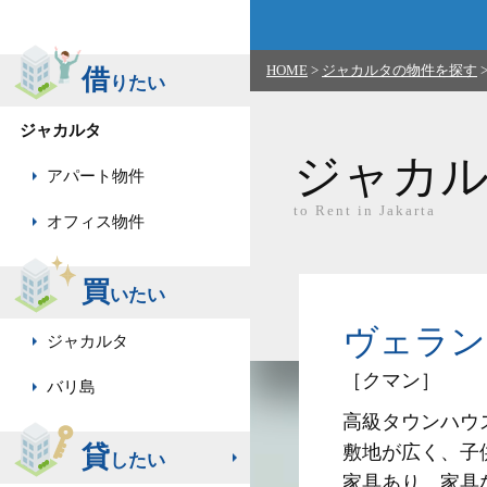
HOME
>
ジャカルタの物件を探す
借
りたい
ジャカルタ
ジャカ
アパート物件
to Rent in Jakarta
オフィス物件
買
いたい
ヴェランダ ヴ
ジャカルタ
［クマン］
バリ島
高級タウンハウ
貸
敷地が広く、子
したい
家具あり、家具