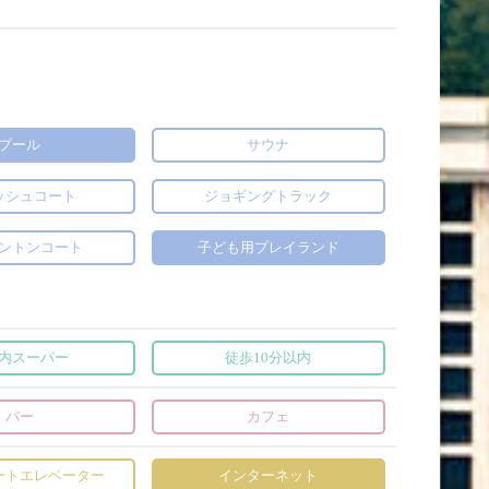
プール
サウナ
ッシュコート
ジョギングトラック
ントンコート
子ども用プレイランド
内スーパー
徒歩10分以内
バー
カフェ
ートエレベーター
インターネット