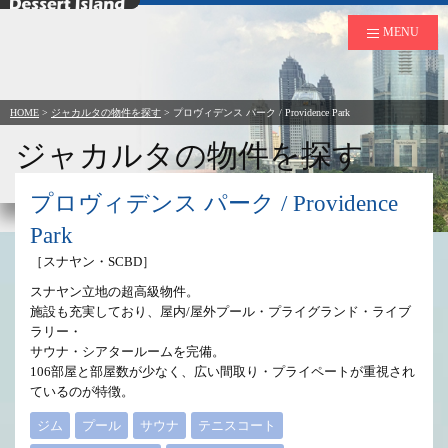
デザートアイランド
MENU
HOME
>
ジャカルタの物件を探す
>
プロヴィデンス パーク / Providence Park
ジャカルタの物件を探す
to Rent in Jakarta
プロヴィデンス パーク / Providence
Park
［スナヤン・SCBD］
スナヤン立地の超高級物件。
施設も充実しており、屋内/屋外プール・プライグランド・ライブ
ラリー・
サウナ・シアタールームを完備。
106部屋と部屋数が少なく、広い間取り・プライペートが重視され
ているのが特徴。
ジム
プール
サウナ
テニスコート