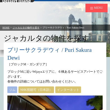
デザートアイランド
MENU
HOME
>
ジャカルタの物件を探す
>
プリーサクラデウィ / Puri Sakura Dewi
ジャカルタの物件を探す
to Rent in Jakarta
プリーサクラデウィ / Puri Sakura
Dewi
［ブロックM・ガンダリア］
ブロックMに近いWijayaエリアに、６棟あるサービスアパートでご
ざいます。
各物件の詳細についてはお問い合わせください。
ジム
NHK視聴可（日本語）
インターネット