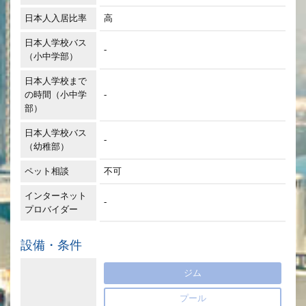
日本人入居比率
高
日本人学校バス
-
（小中学部）
日本人学校まで
の時間（小中学
-
部）
日本人学校バス
-
（幼稚部）
ペット相談
不可
インターネット
-
プロバイダー
設備・条件
ジム
プール