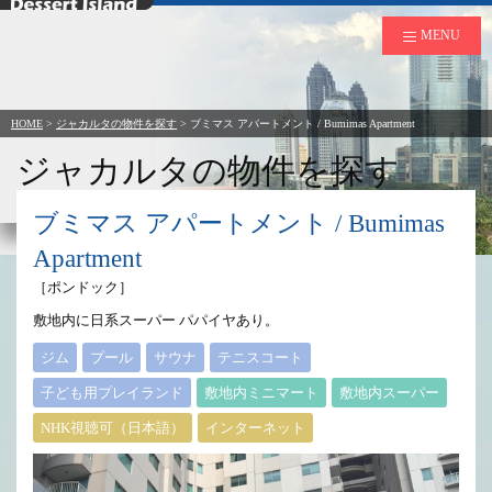
デザートアイランド
MENU
HOME
>
ジャカルタの物件を探す
>
ブミマス アパートメント / Bumimas Apartment
ジャカルタの物件を探す
to Rent in Jakarta
ブミマス アパートメント / Bumimas
Apartment
［ポンドック］
敷地内に日系スーパー パパイヤあり。
ジム
プール
サウナ
テニスコート
子ども用プレイランド
敷地内ミニマート
敷地内スーパー
NHK視聴可（日本語）
インターネット