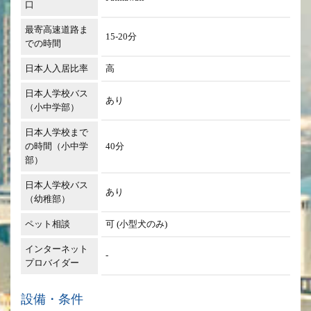
口
最寄高速道路ま
15-20分
での時間
日本人入居比率
高
日本人学校バス
あり
（小中学部）
日本人学校まで
の時間（小中学
40分
部）
日本人学校バス
あり
（幼稚部）
ペット相談
可 (小型犬のみ)
インターネット
-
プロバイダー
設備・条件