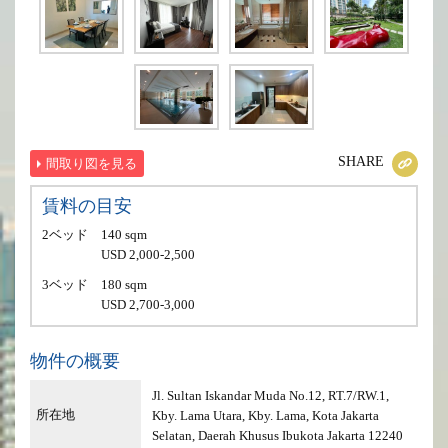
SHARE
間取り図を見る
賃料の目安
2ベッド
140 sqm
USD 2,000-2,500
3ベッド
180 sqm
USD 2,700-3,000
物件の概要
Jl. Sultan Iskandar Muda No.12, RT.7/RW.1,
所在地
Kby. Lama Utara, Kby. Lama, Kota Jakarta
Selatan, Daerah Khusus Ibukota Jakarta 12240