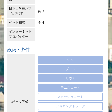
日本人学校バス
あり
（幼稚部）
ペット相談
不可
インターネット
-
プロバイダー
設備・条件
ジム
プール
サウナ
テニスコート
スカッシュコート
スポーツ設備
ジョギングトラック