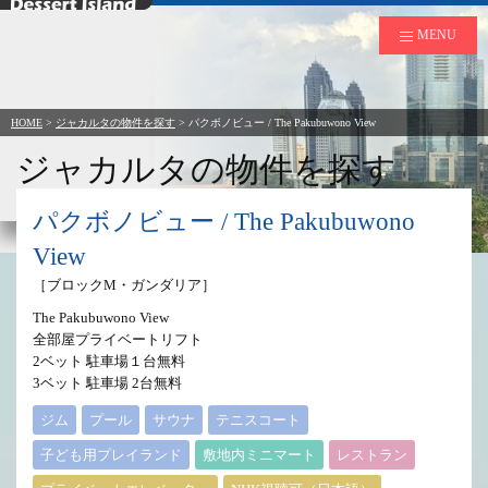
デザートアイランド
MENU
HOME
>
ジャカルタの物件を探す
>
パクボノビュー / The Pakubuwono View
ジャカルタの物件を探す
to Rent in Jakarta
パクボノビュー / The Pakubuwono
View
［ブロックM・ガンダリア］
The Pakubuwono View
全部屋プライベートリフト
2ベット 駐車場１台無料
3ベット 駐車場 2台無料
ジム
プール
サウナ
テニスコート
子ども用プレイランド
敷地内ミニマート
レストラン