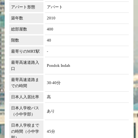
アパート形態
アパート
築年数
2010
総部屋数
400
階数
40
最寄りのMRT駅
-
最寄高速道路入
Pondok Indah
口
最寄高速道路ま
30-40分
での時間
日本人入居比率
高
日本人学校バス
あり
（小中学部）
日本人学校まで
の時間（小中学
45分
部）