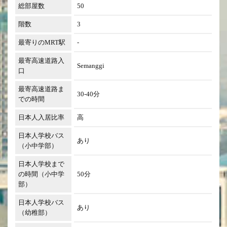
総部屋数
50
階数
3
最寄りのMRT駅
-
最寄高速道路入
Semanggi
口
最寄高速道路ま
30-40分
での時間
日本人入居比率
高
日本人学校バス
あり
（小中学部）
日本人学校まで
の時間（小中学
50分
部）
日本人学校バス
あり
（幼稚部）