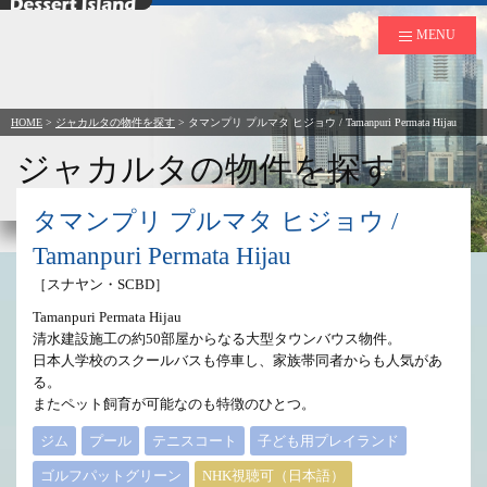
デザートアイランド
MENU
HOME
>
ジャカルタの物件を探す
>
タマンプリ プルマタ ヒジョウ / Tamanpuri Permata Hijau
ジャカルタの物件を探す
to Rent in Jakarta
タマンプリ プルマタ ヒジョウ /
Tamanpuri Permata Hijau
［スナヤン・SCBD］
Tamanpuri Permata Hijau
清水建設施工の約50部屋からなる大型タウンバウス物件。
日本人学校のスクールバスも停車し、家族帯同者からも人気があ
る。
またペット飼育が可能なのも特徴のひとつ。
ジム
プール
テニスコート
子ども用プレイランド
ゴルフパットグリーン
NHK視聴可（日本語）