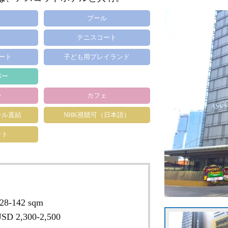
プール
テニスコート
ート
子ども用プレイランド
パー
ン
カフェ
ール直結
NHK視聴可（日本語）
ット
28-142 sqm
SD 2,300-2,500