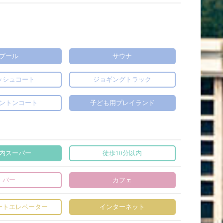
プール
サウナ
ッシュコート
ジョギングトラック
ントンコート
子ども用プレイランド
内スーパー
徒歩10分以内
バー
カフェ
ートエレベーター
インターネット