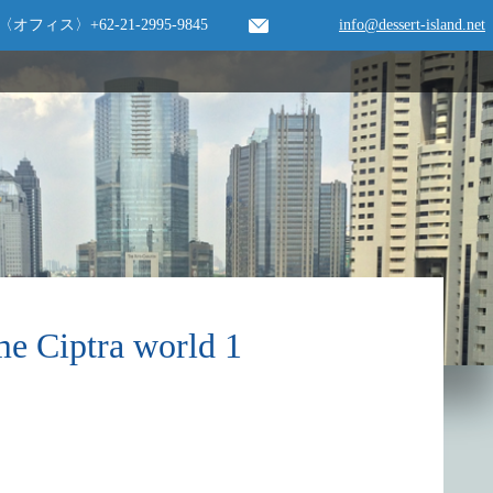
〈オフィス〉
+62-21-2995-9845
info@dessert-island.net
tra world 1