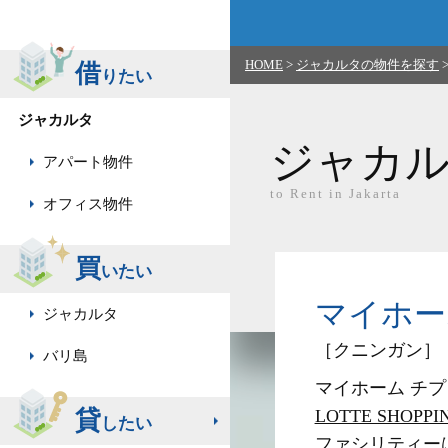
HOME
>
ジャカルタの物件を探す
借
りたい
ジャカルタ
ジャカ
アパート物件
to Rent in Jakarta
オフィス物件
買
いたい
マイホーム 
ジャカルタ
［クニンガン］
バリ島
マイホーム チプトラワ
貸
LOTTE SHOPP
したい
ファシリティー