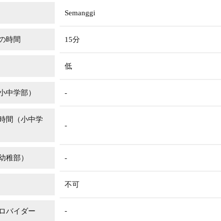
Semanggi
の時間
15分
低
小中学部）
-
時間（小中学
-
幼稚部）
-
不可
-
ロバイダー