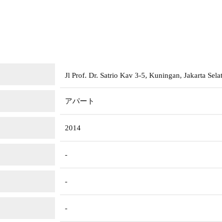
Jl Prof. Dr. Satrio Kav 3-5, Kuningan, Jakarta Sel
アパート
2014
-
-
-