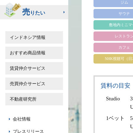
ジム
売
りたい
サウナ
敷地内ミニマ
レストラ
インドネシア情報
カフェ
おすすめ商品情報
NHK視聴可（
賃貸仲介サービス
売買仲介サービス
賃料の目安
Studio
3
不動産研究所
U
1ベット
5
会社情報
U
プレスリリース