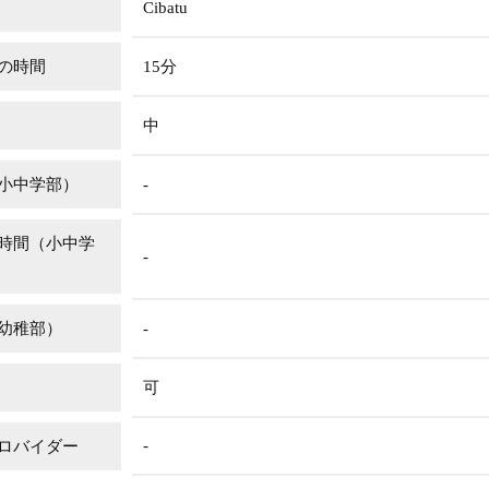
Cibatu
の時間
15分
中
小中学部）
-
時間（小中学
-
幼稚部）
-
可
-
ロバイダー