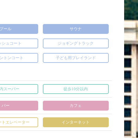
プール
サウナ
ッシュコート
ジョギングトラック
ントンコート
子ども用プレイランド
内スーパー
徒歩10分以内
バー
カフェ
ートエレベーター
インターネット