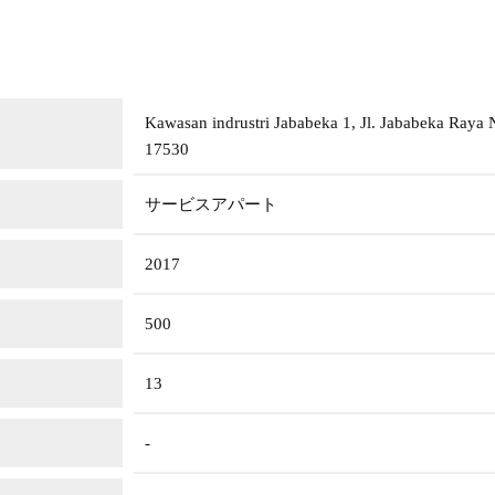
Kawasan indrustri Jababeka 1, Jl. Jababeka Raya N
17530
サービスアパート
2017
500
13
-