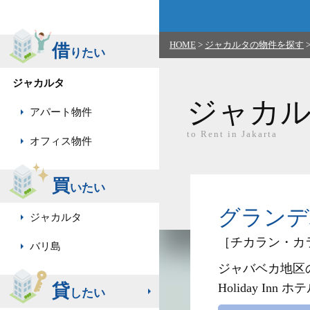
HOME
>
ジャカルタの物件を探す
借
りたい
ジャカルタ
ジャカ
アパート物件
to Rent in Jakarta
オフィス物件
買
いたい
グランデバロ
ジャカルタ
［チカラン・カ
バリ島
ジャバベカ地区
貸
Holiday 
したい