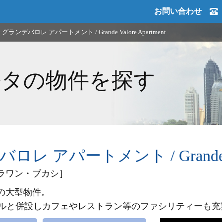
お問い合わせ
>
グランデバロレ アパートメント / Grande Valore Apartment
ルタの物件を探す
レ アパートメント / Grande Valo
ラワン・ブカシ］
の大型物件。
Inn ホテルと併設しカフェやレストラン等のファシリティー