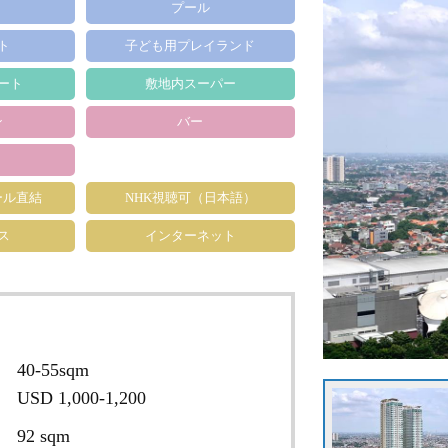
プール
ト
子ども用プレイランド
ート
敷地内スーパー
ン
バー
ール直結
NHK視聴可（日本語）
ス
インターネット
40-55sqm
USD 1,000-1,200
92 sqm