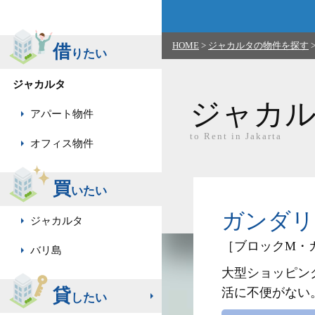
HOME
>
ジャカルタの物件を探す
借
りたい
ジャカルタ
ジャカ
アパート物件
to Rent in Jakarta
オフィス物件
買
いたい
ガンダリアハイ
ジャカルタ
［ブロックM・
バリ島
大型ショッピン
貸
活に不便がない
したい