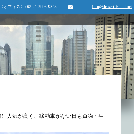
〈オフィス〉
+62-21-2995-9845
info@dessert-island.net
者に人気が高く、移動車がない日も買物・生