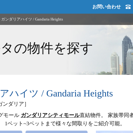
お問い合わせ
>
ガンダリアハイツ / Gandaria Heights
ルタの物件を探す
ツ / Gandaria Heights
ガンダリア］
グモール
ガンダリアシティモール
直結物件。 家族帯同
。 1ベット~3ベットまで様々な間取りをご紹介可能。