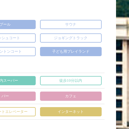
プール
サウナ
ッシュコート
ジョギングトラック
ントンコート
子ども用プレイランド
内スーパー
徒歩10分以内
バー
カフェ
ートエレベーター
インターネット