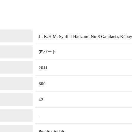
Jl. K.H M. Syafi' I Hadzami No.8 Gandaria, Kebay
アパート
2011
600
42
-
Pondok indah