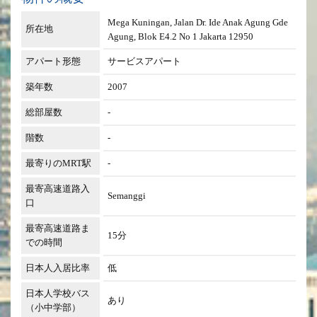
Mega Kuningan, Jalan Dr. Ide Anak Agung Gde
所在地
Agung, Blok E4.2 No 1 Jakarta 12950
アパート形態
サービスアパート
築年数
2007
総部屋数
-
階数
-
最寄りのMRT駅
-
最寄高速道路入
Semanggi
口
最寄高速道路ま
15分
での時間
日本人入居比率
低
日本人学校バス
あり
（小中学部）