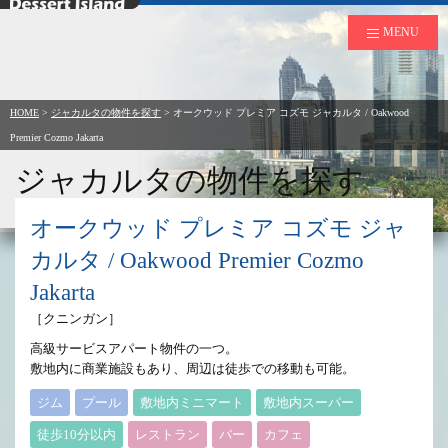
デザートアイランド
MENU
HOME
>
ジャカルタの物件を探す
>
オークウッド プレミア コズモ ジャカルタ / Oakwood
Premier Cozmo Jakarta
ジャカルタの物件を探す
to Rent in Jakarta
オークウッド プレミア コズモ ジャ
カルタ / Oakwood Premier Cozmo
Jakarta
［クニンガン］
高級サービスアパート物件の一つ。
敷地内に商業施設もあり、周辺は徒歩での移動も可能。
ジム
プール
敷地内ミニマート
敷地内スーパー
徒歩10分以内
レストラン
バー
カフェ