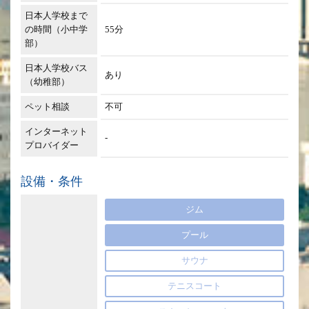
日本人学校まで
の時間（小中学
55分
部）
日本人学校バス
あり
（幼稚部）
ペット相談
不可
インターネット
-
プロバイダー
設備・条件
ジム
プール
サウナ
テニスコート