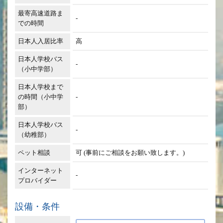
最寄高速道路ま
-
での時間
日本人入居比率
高
日本人学校バス
-
（小中学部）
日本人学校まで
の時間（小中学
-
部）
日本人学校バス
-
（幼稚部）
ペット相談
可 (事前にご相談をお願い致します。)
インターネット
-
プロバイダー
設備・条件