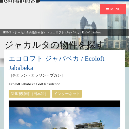
デザートアイランド
MENU
HOME
>
ジャカルタの物件を探す
>
エコロフト ジャバベカ / Ecoloft Jababeka
ジャカルタの物件を探す
to Rent in Jakarta
エコロフト ジャバベカ / Ecoloft
Jababeka
［チカラン・カラワン・ブカシ］
Ecoloft Jababeka Golf Residence
NHK視聴可（日本語）
インターネット