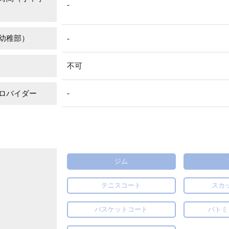
-
幼稚部）
-
不可
-
ロバイダー
ジム
テニスコート
スカ
バスケットコート
バトミ