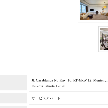
Jl. Casablanca No.Kav. 18, RT.4/RW.12, Menteng D
Ibukota Jakarta 12870
サービスアパート