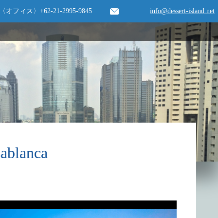
〈オフィス〉
+62-21-2995-9845
info@dessert-island.net
lanca