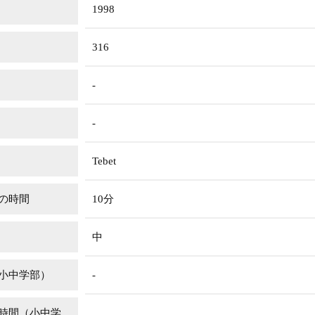
1998
316
-
-
Tebet
の時間
10分
中
小中学部）
-
時間（小中学