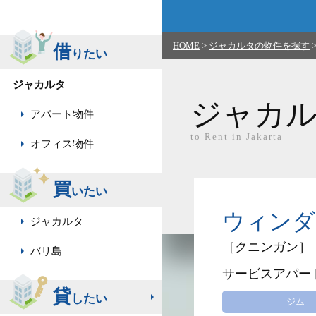
HOME
>
ジャカルタの物件を探す
借
りたい
ジャカルタ
ジャカ
アパート物件
to Rent in Jakarta
オフィス物件
買
いたい
ウィンダム 
ジャカルタ
［クニンガン］
バリ島
サービスアパー
貸
したい
ジム