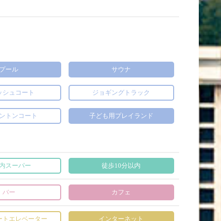
プール
サウナ
ッシュコート
ジョギングトラック
ントンコート
子ども用プレイランド
内スーパー
徒歩10分以内
バー
カフェ
ートエレベーター
インターネット