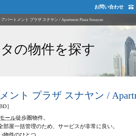
お問い合わせ
>
アパートメント プラザ スナヤン / Apartment Plaza Senayan
ルタの物件を探す
ト プラザ スナヤン / Apartment 
BD］
 モール
徒歩圏物件。
全部屋一括管理のため、サービスが非常に良い。
い物件のひとつ。