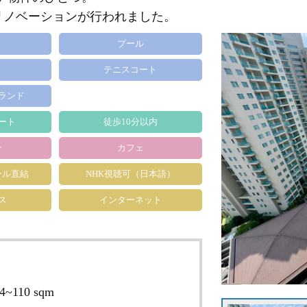
にリノベーションが行われました。
プール
テニスコート
ランド
ート
徒歩10分以内
ン
カフェ
ール直結
NHK視聴可（日本語）
ス
インターネット
4~110 sqm