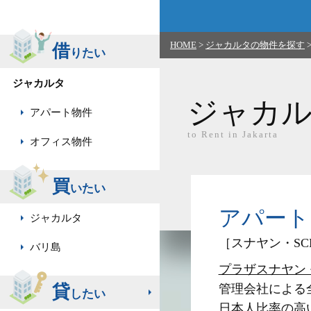
HOME
>
ジャカルタの物件を探す
借
りたい
ジャカルタ
ジャカ
アパート物件
to Rent in Jakarta
オフィス物件
買
いたい
アパートメン
ジャカルタ
［スナヤン・SC
バリ島
プラザスナヤン
貸
管理会社による
したい
日本人比率の高