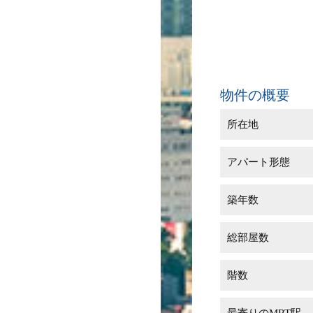
物件の概要
所在地
アパート形態
築年数
総部屋数
階数
最寄りのMRT駅