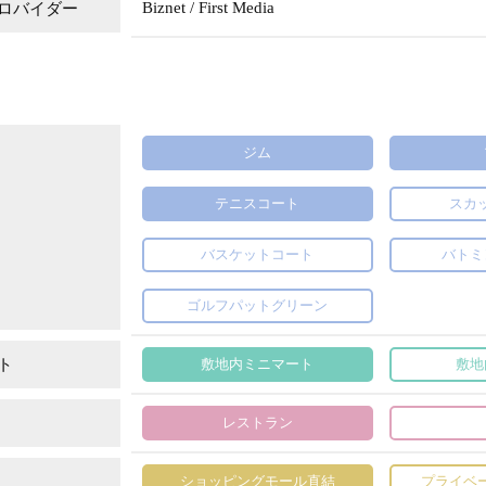
Biznet / First Media
ロバイダー
ジム
テニスコート
スカ
バスケットコート
バトミ
ゴルフパットグリーン
ト
敷地内ミニマート
敷地
レストラン
ショッピングモール直結
プライベ