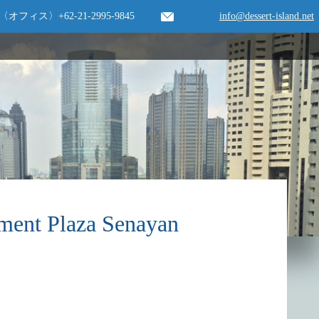
〈オフィス〉
+62-21-2995-9845
info@dessert-island.net
Plaza Senayan