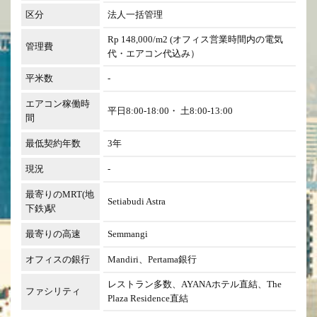
区分
法人一括管理
Rp 148,000/m2 (オフィス営業時間内の電気
管理費
代・エアコン代込み）
平米数
-
エアコン稼働時
平日8:00-18:00・ 土8:00-13:00
間
最低契約年数
3年
現況
-
最寄りのMRT(地
Setiabudi Astra
下鉄)駅
最寄りの高速
Semmangi
オフィスの銀行
Mandiri、Pertama銀行
レストラン多数、AYANAホテル直結、The
ファシリティ
Plaza Residence直結