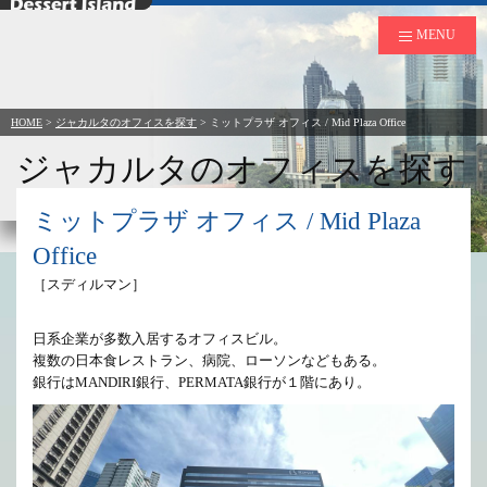
デザートアイランド
MENU
HOME
>
ジャカルタのオフィスを探す
>
ミットプラザ オフィス / Mid Plaza Office
ジャカルタのオフィスを探す
Search Office to Rent in Jakarta
ミットプラザ オフィス / Mid Plaza
Office
［スディルマン］
日系企業が多数入居するオフィスビル。

複数の日本食レストラン、病院、ローソンなどもある。

銀行はMANDIRI銀行、PERMATA銀行が１階にあり。			