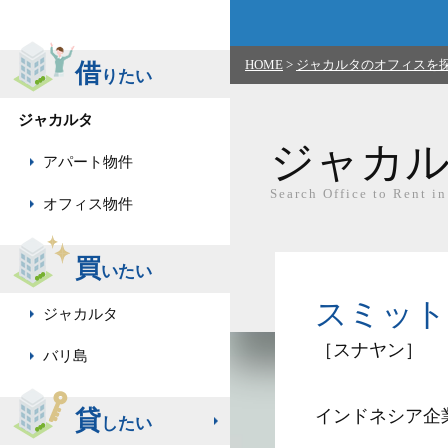
HOME
>
ジャカルタのオフィスを
借
りたい
ジャカルタ
ジャカ
アパート物件
Search Office to Rent in
オフィス物件
買
いたい
スミットマス
ジャカルタ
［スナヤン］
バリ島
貸
したい