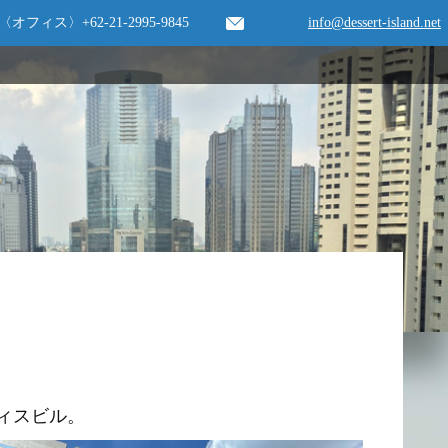
〈オフィス〉
+62-21-2995-9845
info@dessert-island.net
インドネシア企業と住友商事のジョイントベンチャーで運営の日系オフィスビル。			