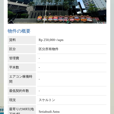
物件の概要
賃料
Rp 250,000~/sqm
区分
区分所有物件
管理費
-
平米数
-
エアコン稼働時
-
間
最低契約年数
-
現況
スケルトン
最寄りのMRT(地
Setiabudi Astra