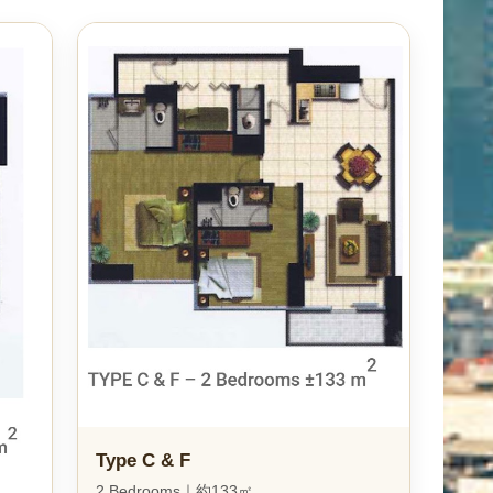
Type C & F
2 Bedrooms｜約133㎡