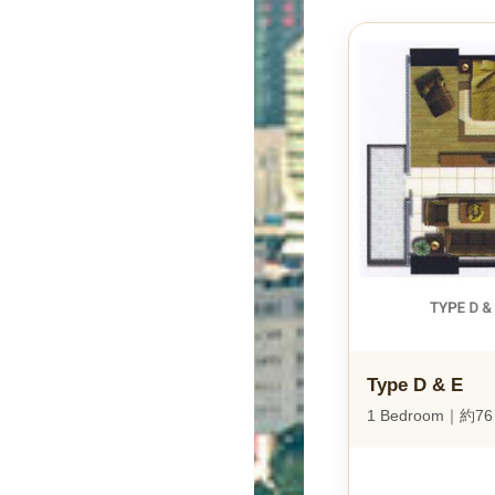
Type D & E
1 Bedroom｜約7