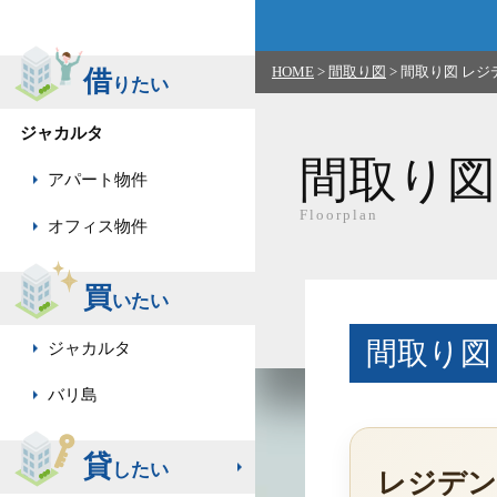
HOME
>
間取り図
>
間取り図 レジデンス
借
りたい
ジャカルタ
間取り図
アパート物件
Floorplan
オフィス物件
買
いたい
間取り図 レ
ジャカルタ
バリ島
貸
したい
レジデン