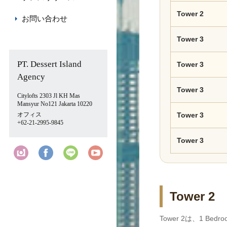
Tower 2
お問い合わせ
Tower 3
PT. Dessert Island
Tower 3
Agency
Tower 3
Citylofts 2303 Jl KH Mas
Mansyur No121 Jakarta 10220
オフィス
Tower 3
+62-21-2995-9845
Tower 3
Tower 2
Tower 2は、1 