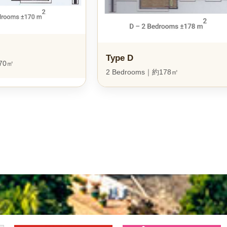
Type D
170㎡
2 Bedrooms｜約178㎡