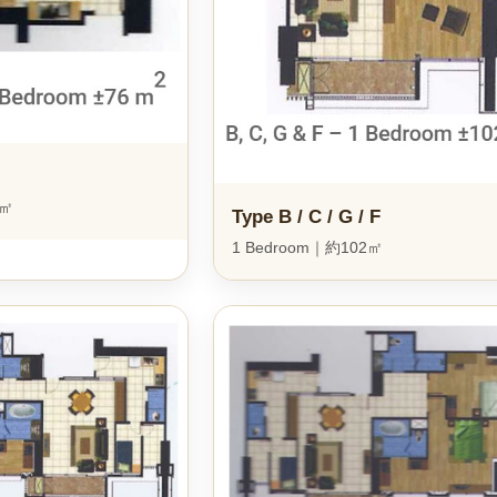
6㎡
Type B / C / G / F
1 Bedroom｜約102㎡