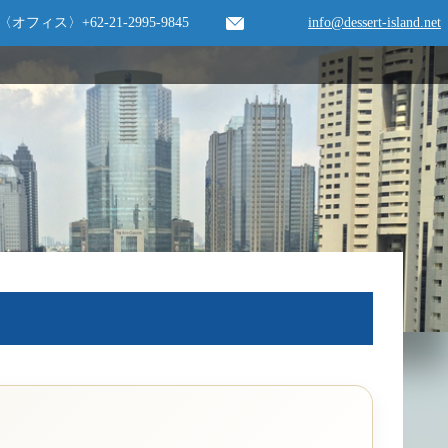
〈オフィス〉
+62-21-2995-9845
info@dessert-island.net