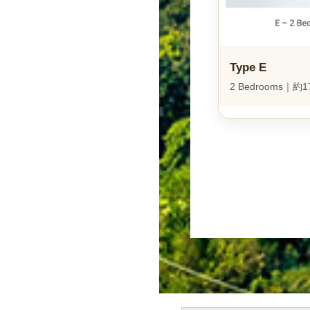
Type E
2 Bedrooms｜約