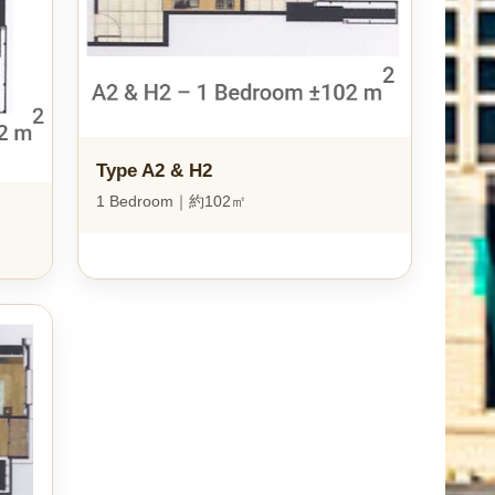
Type A2 & H2
1 Bedroom｜約102㎡