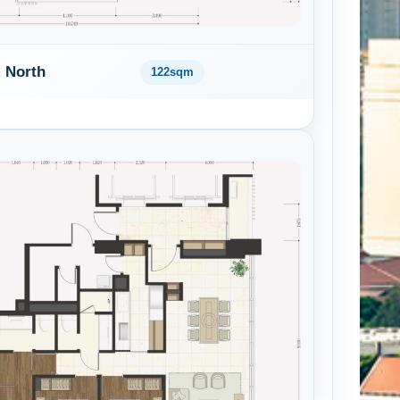
 North
122sqm