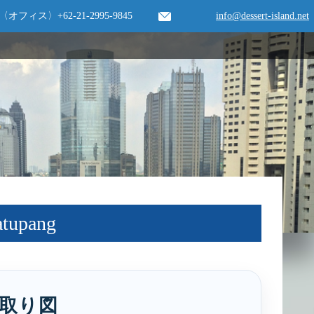
〈オフィス〉
+62-21-2995-9845
info@dessert-island.net
upang
取り図