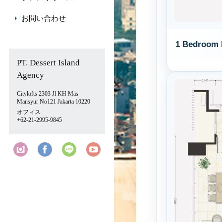
お問い合わせ
1 Bedroom 
PT. Dessert Island
Agency
Citylofts 2303 Jl KH Mas
Mansyur No121 Jakarta 10220
オフィス
+62-21-2995-9845