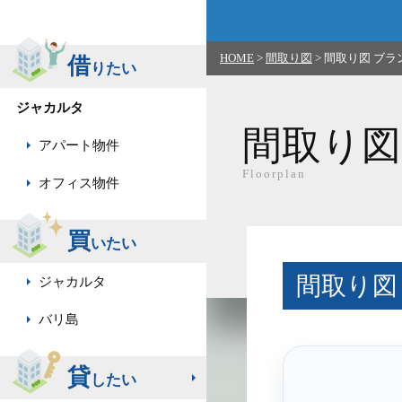
HOME
>
間取り図
>
間取り図 ブランズ
借
りたい
ジャカルタ
間取り図
アパート物件
Floorplan
オフィス物件
買
いたい
間取り図 ブ
ジャカルタ
バリ島
貸
したい