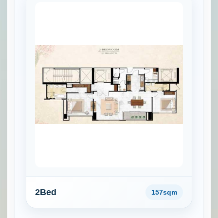
2Bed
157sqm