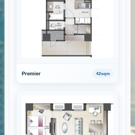
Premier
42sqm