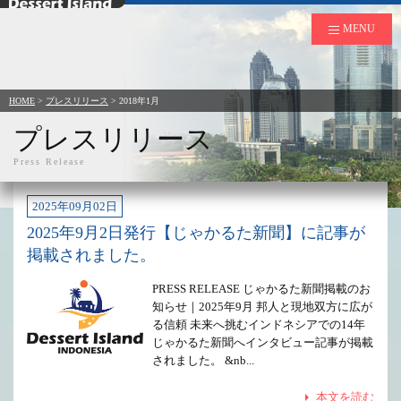
デザートアイランド
MENU
HOME
>
プレスリリース
> 2018年1月
プレスリリース
Press Release
2025年09月02日
2025年9月2日発行【じゃかるた新聞】に記事が
掲載されました。
PRESS RELEASE じゃかるた新聞掲載のお
知らせ｜2025年9月 邦人と現地双方に広が
る信頼 未来へ挑むインドネシアでの14年
じゃかるた新聞へインタビュー記事が掲載
されました。 &nb...
本文を読む