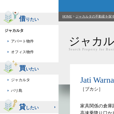
HOME
>
ジャカルタの不動産を探
借
りたい
ジャカルタ
ジャカ
アパート物件
Search Property for Busi
オフィス物件
買
いたい
Jati W
ジャカルタ
［ブカシ］
バリ島
貸
家具関係の倉庫跡
したい
高速乗降り口か1.5