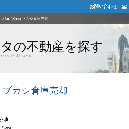
お問い合わせ
す
>
Jati Warna ブカシ倉庫売却
ルタの不動産を探す
ness in Jakarta
arna ブカシ倉庫売却
地

km
