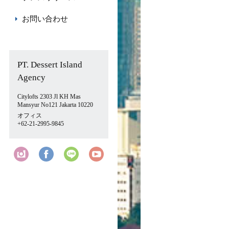
お問い合わせ
PT. Dessert Island
Agency
Citylofts 2303 Jl KH Mas
Mansyur No121 Jakarta 10220
オフィス
+62-21-2995-9845