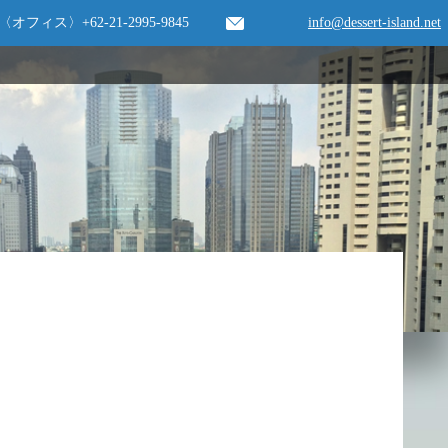
〈オフィス〉
+62-21-2995-9845
info@dessert-island.net