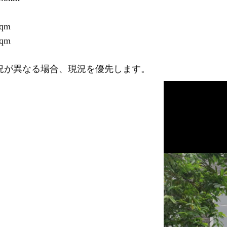
qm

qm

※記載内容と現況が異なる場合、現況を優先します。			