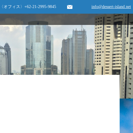
〈オフィス〉
+62-21-2995-9845
info@dessert-island.net