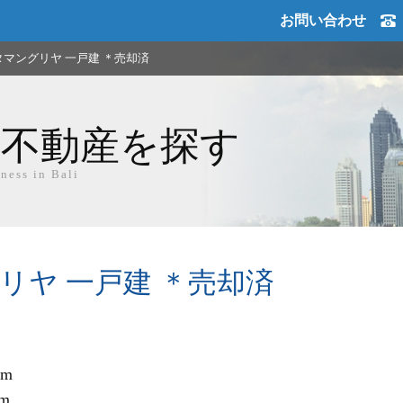
お問い合わせ
タマングリヤ 一戸建 ＊売却済
不動産を探す
ness in Bali
リヤ 一戸建 ＊売却済
m

延床面積   180sqm			