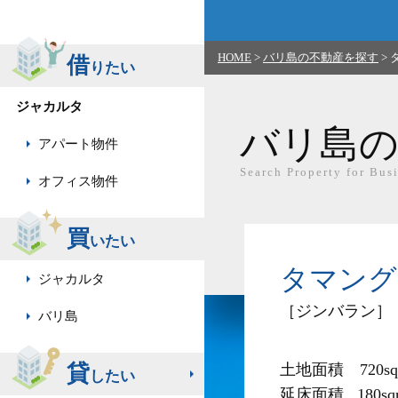
HOME
>
バリ島の不動産を探す
>
借
りたい
ジャカルタ
バリ島の
アパート物件
Search Property for Busi
オフィス物件
買
いたい
タマング
ジャカルタ
［ジンバラン］
バリ島
貸
土地面積　720sq
したい