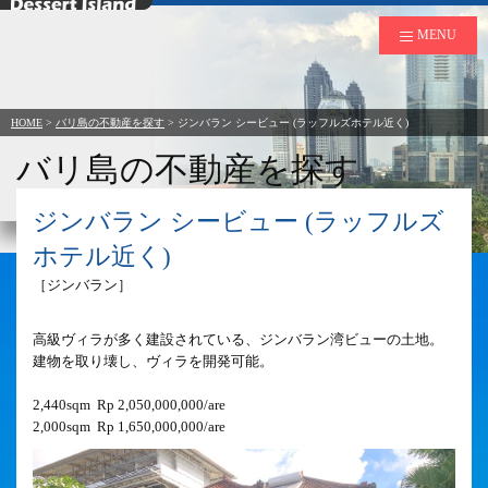
デザートアイランド
MENU
HOME
>
バリ島の不動産を探す
>
ジンバラン シービュー (ラッフルズホテル近く)
バリ島の不動産を探す
Search Property for Business in Bali
ジンバラン シービュー (ラッフルズ
ホテル近く)
［ジンバラン］
高級ヴィラが多く建設されている、ジンバラン湾ビューの土地。

建物を取り壊し、ヴィラを開発可能。

2,440sqm  Rp 2,050,000,000/are

2,000sqm  Rp 1,650,000,000/are			