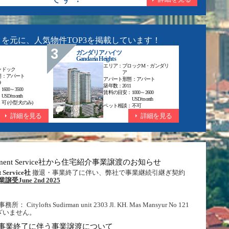
を元に、人気物件TOP3を掲載しています！
ガンダリアハイツ
Gandaria Heights
エリア：
ブロックM・ガンダリ
ンドック
ア
態：
アパート
アパート形態：
アパート
9
築年数：
2011
：
1600～3500
賃料の目安：
1000～2600
USD/month
USD/month
：
可 (小型犬のみ)
ペット相談：
不可
詳細を見る
詳細を見る
a Management Service社から住宅紹介事業譲渡のお知らせ
t Service社
撤退・事業終了に伴い、弊社で事業継続引継ぎ契約
June 2nd 2025
fts Sudirman unit 2303 Jl. KH. Mas Mansyur No 121
更ございません。
社 撤退・事業終了に伴う事業譲渡について