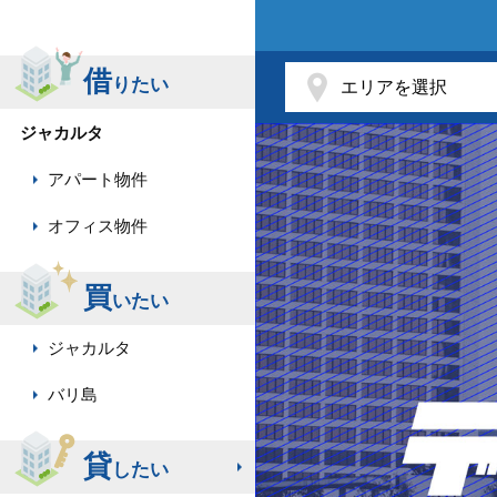
借
りたい
ジャカルタ
アパート物件
オフィス物件
買
いたい
ジャカルタ
バリ島
貸
したい