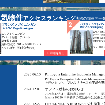
人気物件
アクセスランキング
実際の閲覧データ
ブランズ メガクニンガン
パクボノ シマトパン
BRANZ Simatupang
BRANZ Mega Kuningan
エリア：
ポ
エリア：
クニンガン
アパート形
アパート形態：
アパート
築年数：
201
築年数：
2024
賃料の目安
賃料の目安：
1000～3200 USD/month
ペット相談
ペット相談：
可 (小型犬のみ)
詳細を見る
2025.06.10
PT Toyota Enterprise Indonesi
PT Toyota Enterprise Indonesia Managemen
を行いました。
プレスリリース 住宅紹介事業譲受
2024.12.01
オフィス移転のお知らせ
2024年12月より事務所を移転しました。 新事務所： Citylo
Jakarta 10220 ＊事務所の電話番号は変
2020.12.27
LIFULL MEDIA INDONESIA