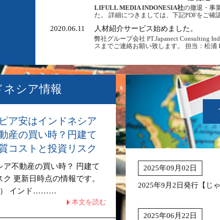
LIFULL MEDIA INDONESIA社
の撤退・事
た。 詳細につきましては、下記PDFをご確
2020.06.11
人材紹介サービス始めました。
弊社グループ会社 PT.Japanect Consult
スまでご連絡お願い致します。 担当：松浦 Email：ken
ドネシア情報
ピア安はインドネシア
動産の買い時？円建て
質コストと投資リスク
シア不動産の買い時？ 円建て
2025年09月02日
スク 更新日時点の情報です。
2025年9月2日発行【
在） インド………
本文を読む
2025年06月22日