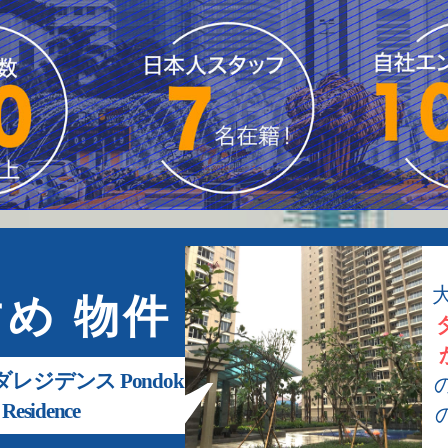
め 物件
ジデンス Pondok
 Residence