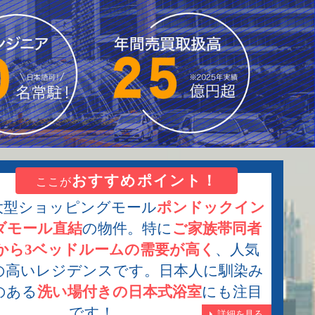
おすすめポイント！
ここが
大型ショッピングモール
ポンドックイン
ダモール直結
の物件。特に
ご家族帯同者
から3ベッドルームの需要が高く
、人気
の高いレジデンスです。日本人に馴染み
のある
洗い場付きの日本式浴室
にも注目
です！
詳細を見る