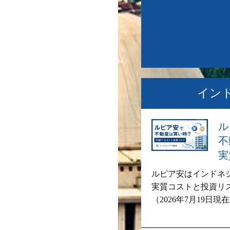
イン
ル
不
実
ルピア安はインドネ
実質コストと投資リ
（2026年7月19日現