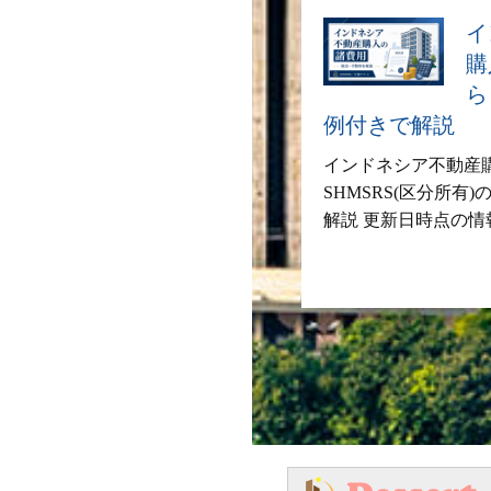
イ
購
ら
例付きで解説
インドネシア不動産
SHMSRS(区分所有
解説 更新日時点の情