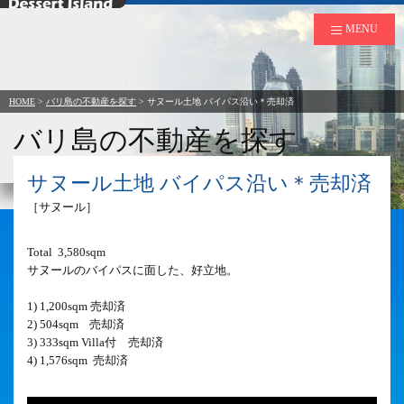
デザートアイランド
MENU
HOME
>
バリ島の不動産を探す
>
サヌール土地 バイパス沿い＊売却済
バリ島の不動産を探す
Search Property for Business in Bali
サヌール土地 バイパス沿い＊売却済
［サヌール］
Total  3,580sqm

サヌールのバイパスに面した、好立地。

1) 1,200sqm 売却済 

2) 504sqm    売却済

3) 333sqm Villa付　売却済

4) 1,576sqm  売却済
